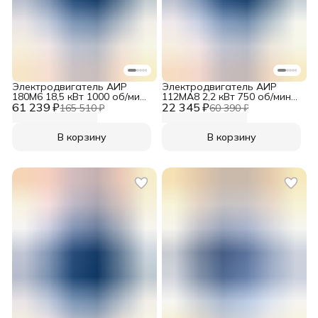
Электродвигатель АИР
Электродвигатель АИР
180M6 18,5 кВт 1000 об/мин
112MA8 2,2 кВт 750 об/мин
61 239 ₽
380/660V B3
22 345 ₽
220/380V B3
165 510 ₽
60 390 ₽
В корзину
В корзину