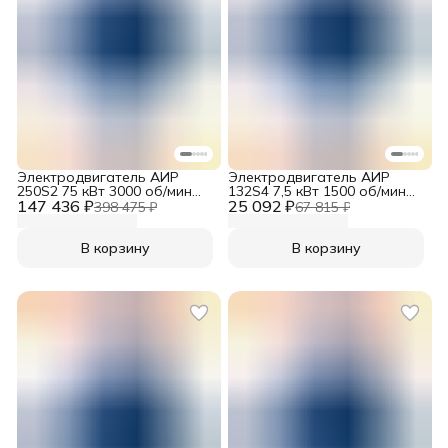
Электродвигатель АИР
Электродвигатель АИР
250S2 75 кВт 3000 об/мин
132S4 7,5 кВт 1500 об/мин
147 436 ₽
380/660V B3
25 092 ₽
380/660V B3
398 475 ₽
67 815 ₽
В корзину
В корзину