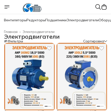
Вентиляторы
Редукторы
Подшипники
Электродвигатели
Обору
Главная
›
Электродвигатели
Электродвигатели
Фильтры
Сортировка