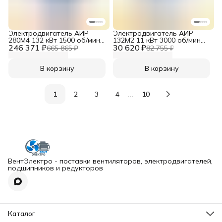
Электродвигатель АИР
Электродвигатель АИР
280M4 132 кВт 1500 об/мин
132M2 11 кВт 3000 об/мин
246 371 ₽
380/660V B3
30 620 ₽
380/660V B35
665 865 ₽
82 755 ₽
В корзину
В корзину
…
1
2
3
4
10
ВентЭлектро - поставки вентиляторов, электродвигателей,
подшипников и редукторов
Каталог