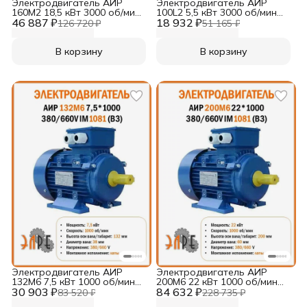
Электродвигатель АИР
Электродвигатель АИР
160M2 18,5 кВт 3000 об/мин
100L2 5,5 кВт 3000 об/мин
46 887 ₽
380/660V B3
18 932 ₽
220/380V B35
126 720 ₽
51 165 ₽
В корзину
В корзину
Электродвигатель АИР
Электродвигатель АИР
132M6 7,5 кВт 1000 об/мин
200M6 22 кВт 1000 об/мин
30 903 ₽
380/660V B3
84 632 ₽
380/660V B3
83 520 ₽
228 735 ₽