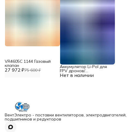
VR4605С 1144 Газовый
клапан
Аккумулятор Li-Pol для
27 972 ₽
75 600 ₽
FPV дронов/
Нет в наличии
квадрокоптеров 23,1 В,
10000 мАч, 370 ВТ
ВентЭлектро - поставки вентиляторов, электродвигателей,
подшипников и редукторов