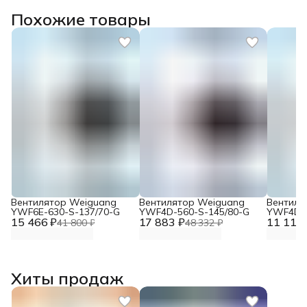
Похожие товары
Вентилятор Weiguang
Вентилятор Weiguang
Вентиля
YWF6E-630-S-137/70-G
YWF4D-560-S-145/80-G
YWF4D-4
15 466 ₽
17 883 ₽
11 117 
41 800 ₽
48 332 ₽
Хиты продаж