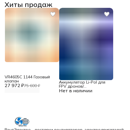
Хиты продаж
VR4605С 1144 Газовый
клапан
Аккумулятор Li-Pol для
27 972 ₽
75 600 ₽
FPV дронов/
Нет в наличии
квадрокоптеров 23,1 В,
10000 мАч, 370 ВТ
ВентЭлектро - поставки вентиляторов, электродвигателей,