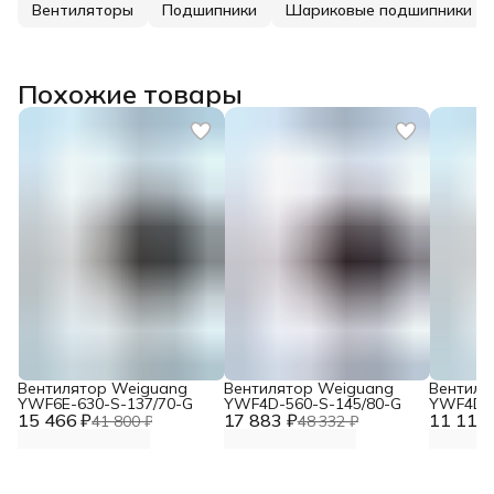
Вентиляторы
Подшипники
Шариковые подшипники
Похожие товары
Вентилятор Weiguang
Вентилятор Weiguang
Вентиля
YWF6E-630-S-137/70-G
YWF4D-560-S-145/80-G
YWF4D-4
15 466 ₽
17 883 ₽
11 117 
41 800 ₽
48 332 ₽