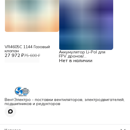
VR4605С 1144 Газовый
клапан
Аккумулятор Li-Pol для
27 972 ₽
75 600 ₽
FPV дронов/
Нет в наличии
квадрокоптеров 23,1 В,
10000 мАч, 370 ВТ
ВентЭлектро - поставки вентиляторов, электродвигателей,
подшипников и редукторов