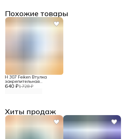
Похожие товары
H 307 Feiken Втулка
закрепительная
640 ₽
подшипника
1 728 ₽
Хиты продаж