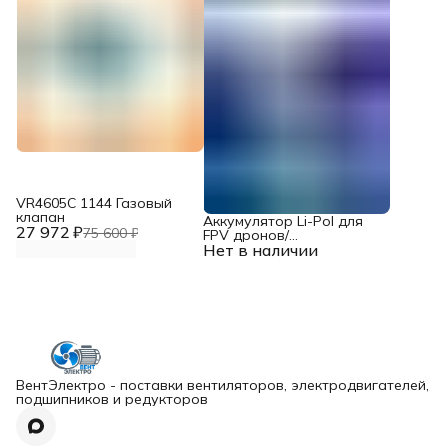
VR4605С 1144 Газовый
клапан
Аккумулятор Li-Pol для
27 972 ₽
75 600 ₽
FPV дронов/
Нет в наличии
квадрокоптеров 23,1 В,
10000 мАч, 370 ВТ
ВентЭлектро - поставки вентиляторов, электродвигателей,
подшипников и редукторов