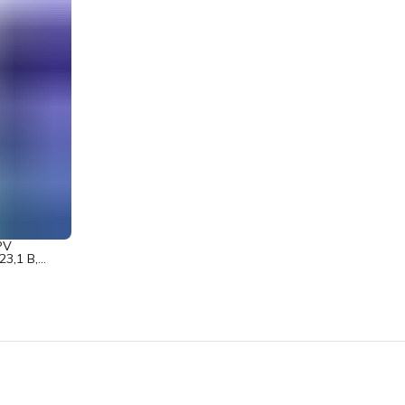
PV
3,1 В,