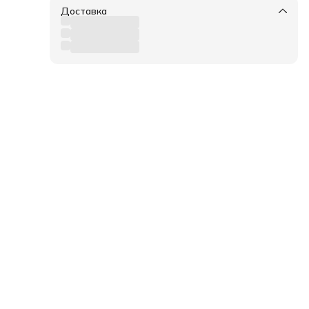
Доставка
ку
го
сто
азор
•Не