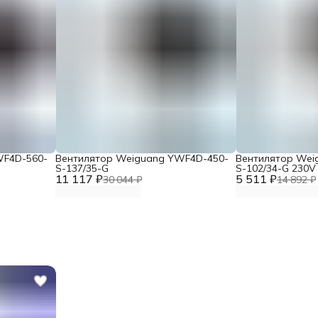
WF4D-560-
Вентилятор Weiguang YWF4D-450-
Вентилятор Wei
S-137/35-G
S-102/34-G 230V
11 117 ₽
5 511 ₽
30 044 ₽
14 892 ₽