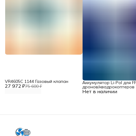
VR4605С 1144 Газовый клапан
Аккумулятор Li-Pol для F
27 972 ₽
75 600 ₽
дронов/квадрокоптеров 2
Нет в наличии
10000 мАч, 370 ВТ