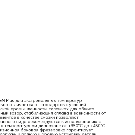
гарантирует высокую точность, идеальную гладкую
поверхность, строгие допуски и полную шаровую установ
детали, позволяя при этом избежать применения стально
сепаратора. Увеличенное количество элементов качения
повышает несущую способность подшипника при
экстремальных условиях работы. Устройство и рабочие
характеристики подшипников серии позволяют добиться
отличной производительности и оптимальной скорости
вращения при максимально высоких температурах.
Рекомендован к использованию в областях, где имеют ме
неравномерное распределение нагрузки и частая смена
направления вращения. •Подшипник для экстремальных
температур; •Подшипник открытого типа; •Радиальный з
C5; •Рабочий диапазон температур: от - 50°C до + 450°C; 
требуют смазки (сухая смазка керамическим покрытием).
EN Plus для экстремальных температур
льно отличается от стандартных условий
ческой промышленности, тележках для обжига
ьный зазор, стабилизация сплава в зависимости от
ментов в качестве смазки позволяют
данного вида рекомендуются к использованию с
в температурном диапазоне от +350°C до +450°C.
изионная боковая фрезеровка гарантирует
 допуски и полную шаровую установку детали,