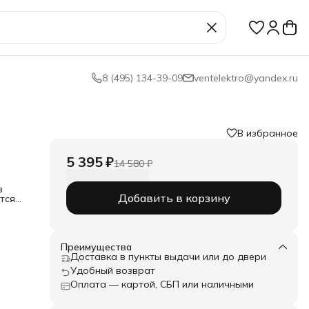
8 (495) 134-39-09
ventelektro@yandex.ru
В избранное
5 395 ₽
14 580 ₽
в
Добавить в корзину
тся
 для
для
ный
т
Преимущества
Доставка в пункты выдачи или до двери
Удобный возврат
нием
Оплата — картой, СБП или наличными
азоне
овка