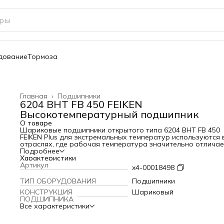
дование
Тормоза
Главная
›
Подшипники
6204 BHT FB 450 FEIKEN
Высокотемпературный подшипник
О товаре
Шариковые подшипники открытого типа 6204 BHT FB 450
FEIKEN Plus для экстремальных температур используются 
отраслях, где рабочая температура значительно отличае
от стандартных условий эксплуатации. Например, в печах
Подробнее
пиролиза, для керамической промышленности, тележках 
Характеристики
обжига кирпича, в сталелитейной отрасли и пр. Увеличен
Артикул
x4-00018498
радиальный зазор, стабилизация сплава в зависимости о
сферы применения, керамическое покрытие вращающихся
ТИП ОБОРУДОВАНИЯ
Подшипники
элементов в качестве смазки позволяют эксплуатировать
КОНСТРУКЦИЯ
Шариковый
детали в условиях до +450°C. Подшипники данного вида
ПОДШИПНИКА
рекомендуются к использованию с эффективным сохране
Все характеристики
эксплуатационных характеристик в температурном диап
от +350°C до +450°C. Подшипники серии обладают
стандартными размерами. Прецизионная боковая фрезер