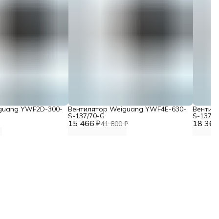
guang YWF2D-300-
Вентилятор Weiguang YWF4E-630-
Вентил
S-137/70-G
S-137/7
15 466 ₽
18 367
41 800 ₽