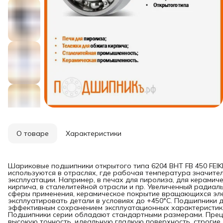
О товаре
Характеристики
Шариковые подшипники открытого типа 6204 BHT FB 450 FEIK
используются в отраслях, где рабочая температура значите
эксплуатации. Например, в печах для пиролиза, для керами
кирпича, в сталелитейной отрасли и пр. Увеличенный радиал
сферы применения, керамическое покрытие вращающихся эле
эксплуатировать детали в условиях до +450°C. Подшипники 
эффективным сохранением эксплуатационных характеристик 
Подшипники серии обладают стандартными размерами. Прец
высокую точность, идеальную гладкую поверхность, строгие