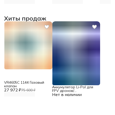
Хиты продаж
VR4605С 1144 Газовый
клапан
Аккумулятор Li-Pol для
27 972 ₽
75 600 ₽
FPV дронов/
Нет в наличии
квадрокоптеров 23,1 В,
10000 мАч, 370 ВТ