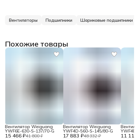
Вентиляторы
Подшипники
Шариковые подшипники
Похожие товары
Вентилятор Weiguang
Вентилятор Weiguang
Вентиля
YWF6E-630-S-137/70-G
YWF4D-560-S-145/80-G
YWF4D-4
15 466 ₽
17 883 ₽
11 117 
41 800 ₽
48 332 ₽