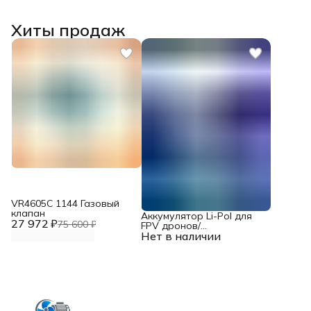
Хиты продаж
VR4605С 1144 Газовый
клапан
Аккумулятор Li-Pol для
27 972 ₽
75 600 ₽
FPV дронов/
Нет в наличии
квадрокоптеров 23,1 В,
10000 мАч, 370 ВТ