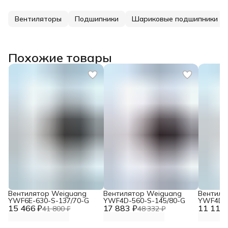
Вентиляторы
Подшипники
Шариковые подшипники
Похожие товары
Вентилятор Weiguang
Вентилятор Weiguang
Вентиля
YWF6E-630-S-137/70-G
YWF4D-560-S-145/80-G
YWF4D-4
15 466 ₽
17 883 ₽
11 117 
41 800 ₽
48 332 ₽