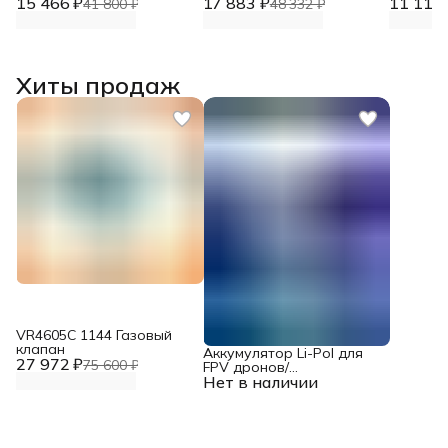
15 466 ₽
17 883 ₽
11 117 
41 800 ₽
48 332 ₽
Хиты продаж
VR4605С 1144 Газовый
клапан
Аккумулятор Li-Pol для
27 972 ₽
75 600 ₽
FPV дронов/
Нет в наличии
квадрокоптеров 23,1 В,
10000 мАч, 370 ВТ