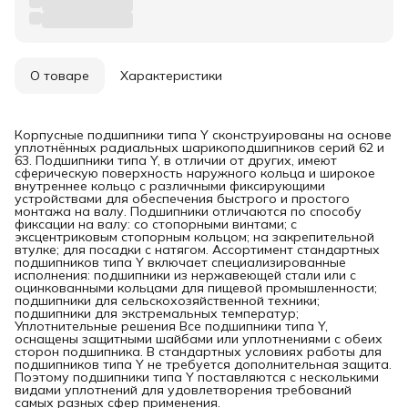
О товаре
Характеристики
Корпусные подшипники типа Y сконструированы на основе
уплотнённых радиальных шарикоподшипников серий 62 и
63. Подшипники типа Y, в отличии от других, имеют
сферическую поверхность наружного кольца и широкое
внутреннее кольцо с различными фиксирующими
устройствами для обеспечения быстрого и простого
монтажа на валу. Подшипники отличаются по способу
фиксации на валу: со стопорными винтами; с
эксцентриковым стопорным кольцом; на закрепительной
втулке; для посадки с натягом. Ассортимент стандартных
подшипников типа Y включает специализированные
исполнения: подшипники из нержавеющей стали или с
оцинкованными кольцами для пищевой промышленности;
подшипники для сельскохозяйственной техники;
подшипники для экстремальных температур;
Уплотнительные решения Все подшипники типа Y,
оснащены защитными шайбами или уплотнениями с обеих
сторон подшипника. В стандартных условиях работы для
подшипников типа Y не требуется дополнительная защита.
Поэтому подшипники типа Y поставляются с несколькими
видами уплотнений для удовлетворения требований
самых разных сфер применения.