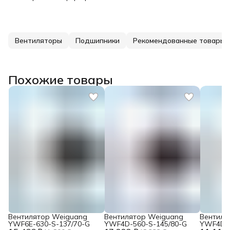
Вентиляторы
Подшипники
Рекомендованные товары
Похожие товары
Вентилятор Weiguang
Вентилятор Weiguang
Вентиля
YWF6E-630-S-137/70-G
YWF4D-560-S-145/80-G
YWF4D-4