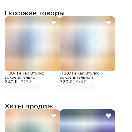
Похожие товары
H 307 Feiken Втулка
H 309 Feiken Втулка
закрепительная
закрепительная
640 ₽
подшипника
720 ₽
подшипника
1 728 ₽
1 944 ₽
Хиты продаж