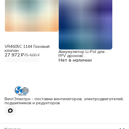
VR4605С 1144 Газовый
клапан
Аккумулятор Li-Pol для
27 972 ₽
75 600 ₽
FPV дронов/
Нет в наличии
квадрокоптеров 23,1 В,
10000 мАч, 370 ВТ
ВентЭлектро - поставки вентиляторов, электродвигателей,
подшипников и редукторов