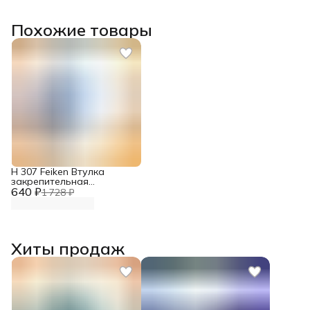
Похожие товары
H 307 Feiken Втулка
закрепительная
640 ₽
подшипника
1 728 ₽
Хиты продаж