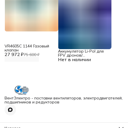
VR4605С 1144 Газовый
клапан
Аккумулятор Li-Pol для
27 972 ₽
75 600 ₽
FPV дронов/
Нет в наличии
квадрокоптеров 23,1 В,
10000 мАч, 370 ВТ
ВентЭлектро - поставки вентиляторов, электродвигателей,
подшипников и редукторов