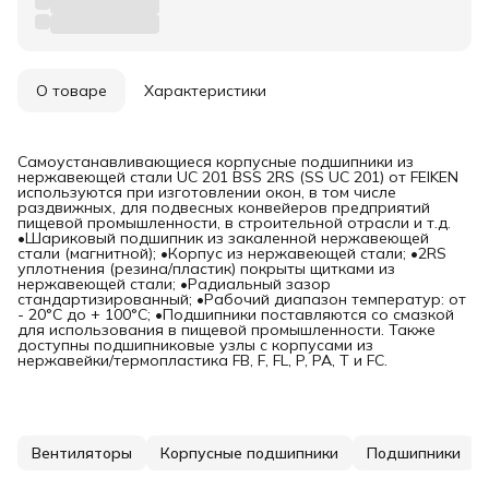
О товаре
Характеристики
Самоустанавливающиеся корпусные подшипники из
нержавеющей стали UC 201 BSS 2RS (SS UC 201) от FEIKEN
используются при изготовлении окон, в том числе
раздвижных, для подвесных конвейеров предприятий
пищевой промышленности, в строительной отрасли и т.д.
•Шариковый подшипник из закаленной нержавеющей
стали (магнитной); •Корпус из нержавеющей стали; •2RS
уплотнения (резина/пластик) покрыты щитками из
нержавеющей стали; •Радиальный зазор
стандартизированный; •Рабочий диапазон температур: от
- 20°C до + 100°C; •Подшипники поставляются со смазкой
для использования в пищевой промышленности. Также
доступны подшипниковые узлы с корпусами из
нержавейки/термопластика FB, F, FL, P, PA, T и FC.
Вентиляторы
Корпусные подшипники
Подшипники