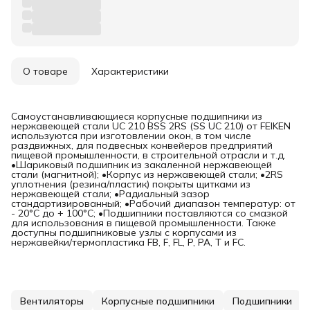
О товаре
Характеристики
Самоустанавливающиеся корпусные подшипники из
нержавеющей стали UC 210 BSS 2RS (SS UC 210) от FEIKEN
используются при изготовлении окон, в том числе
раздвижных, для подвесных конвейеров предприятий
пищевой промышленности, в строительной отрасли и т.д.
•Шариковый подшипник из закаленной нержавеющей
стали (магнитной); •Корпус из нержавеющей стали; •2RS
уплотнения (резина/пластик) покрыты щитками из
нержавеющей стали; •Радиальный зазор
стандартизированный; •Рабочий диапазон температур: от
- 20°C до + 100°C; •Подшипники поставляются со смазкой
для использования в пищевой промышленности. Также
доступны подшипниковые узлы с корпусами из
нержавейки/термопластика FB, F, FL, P, PA, T и FC.
Вентиляторы
Корпусные подшипники
Подшипники