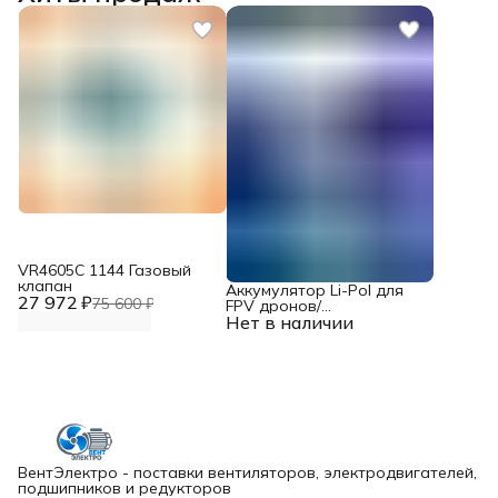
VR4605С 1144 Газовый
клапан
Аккумулятор Li-Pol для
27 972 ₽
75 600 ₽
FPV дронов/
Нет в наличии
квадрокоптеров 23,1 В,
10000 мАч, 370 ВТ
ВентЭлектро - поставки вентиляторов, электродвигателей,
подшипников и редукторов