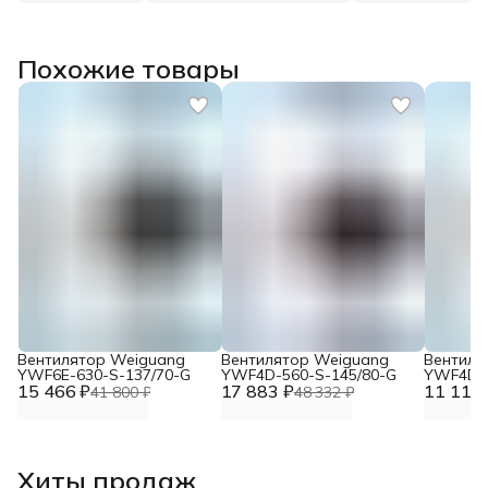
Похожие товары
Вентилятор Weiguang
Вентилятор Weiguang
Вентиля
YWF6E-630-S-137/70-G
YWF4D-560-S-145/80-G
YWF4D-4
15 466 ₽
17 883 ₽
11 117 
41 800 ₽
48 332 ₽
Хиты продаж