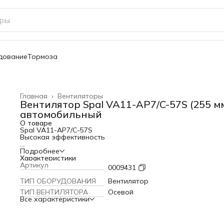
дование
Тормоза
Главная
›
Вентиляторы
Вентилятор Spal VA11-AP7/C-57S (255 м
автомобильный
О товаре
Spal VA11-AP7/C-57S
Высокая эффективность
Долгий срок службы
Подробнее
Характеристики
Малый шум
Артикул
0009431
Маленький вес
ТИП ОБОРУДОВАНИЯ
Вентилятор
ТИП ВЕНТИЛЯТОРА
Осевой
Изолированный водонепроницаемый двигатель
Все характеристики
Большинство двигателей SPAL - IP68 высокая устойчивост
при использовании в экстремальных условиях труда. Вся