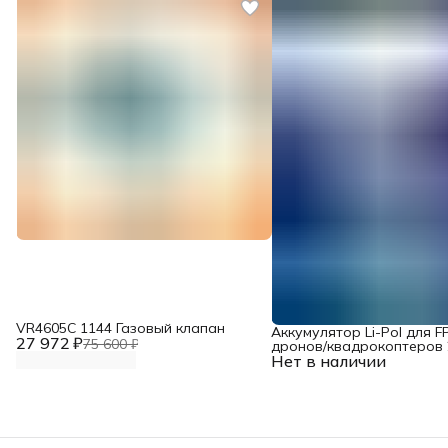
VR4605С 1144 Газовый клапан
Аккумулятор Li-Pol для F
27 972 ₽
75 600 ₽
дронов/квадрокоптеров 2
Нет в наличии
10000 мАч, 370 ВТ