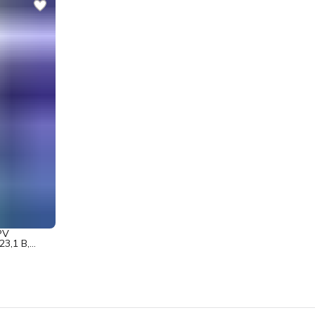
PV
3,1 В,