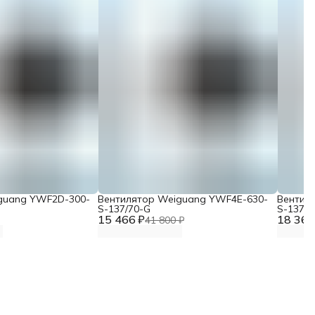
guang YWF2D-300-
Вентилятор Weiguang YWF4E-630-
Вентил
S-137/70-G
S-137/7
15 466 ₽
18 367
41 800 ₽