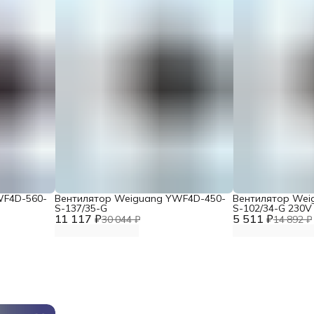
WF4D-560-
Вентилятор Weiguang YWF4D-450-
Вентилятор Wei
S-137/35-G
S-102/34-G 230V
11 117 ₽
5 511 ₽
30 044 ₽
14 892 ₽