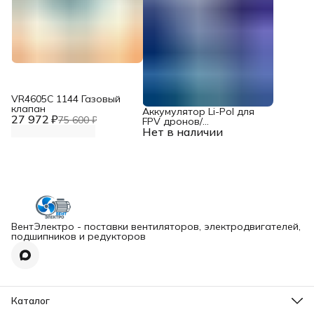
VR4605С 1144 Газовый
клапан
Аккумулятор Li-Pol для
27 972 ₽
75 600 ₽
FPV дронов/
Нет в наличии
квадрокоптеров 23,1 В,
10000 мАч, 370 ВТ
ВентЭлектро - поставки вентиляторов, электродвигателей,
подшипников и редукторов
Каталог