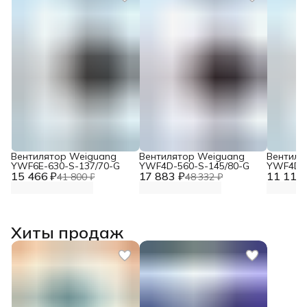
Вентилятор Weiguang
Вентилятор Weiguang
Вентиля
YWF6E-630-S-137/70-G
YWF4D-560-S-145/80-G
YWF4D-4
15 466 ₽
17 883 ₽
11 117 
41 800 ₽
48 332 ₽
Хиты продаж