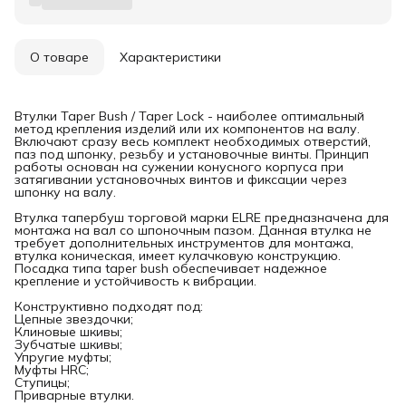
О товаре
Характеристики
Втулки Taper Bush / Taper Lock - наиболее оптимальный
метод крепления изделий или их компонентов на валу.
Включают сразу весь комплект необходимых отверстий,
паз под шпонку, резьбу и установочные винты. Принцип
работы основан на сужении конусного корпуса при
затягивании установочных винтов и фиксации через
шпонку на валу.
Втулка тапербуш торговой марки ELRE предназначена для
монтажа на вал со шпоночным пазом. Данная втулка не
требует дополнительных инструментов для монтажа,
втулка коническая, имеет кулачковую конструкцию.
Посадка типа taper bush обеспечивает надежное
крепление и устойчивость к вибрации.
Конструктивно подходят под:
Цепные звездочки;
Клиновые шкивы;
Зубчатые шкивы;
Упругие муфты;
Муфты HRC;
Ступицы;
Приварные втулки.