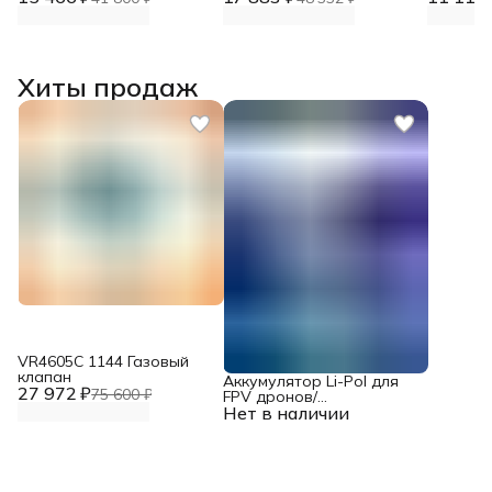
Хиты продаж
VR4605С 1144 Газовый
клапан
Аккумулятор Li-Pol для
27 972 ₽
75 600 ₽
FPV дронов/
Нет в наличии
квадрокоптеров 23,1 В,
10000 мАч, 370 ВТ