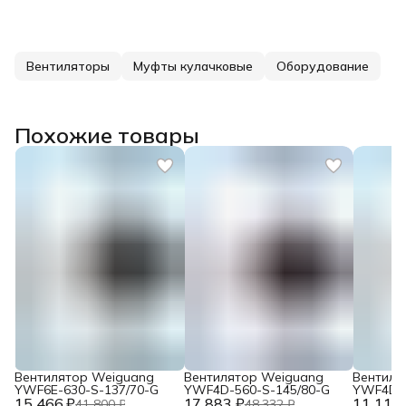
Вентиляторы
Муфты кулачковые
Оборудование
Похожие товары
Вентилятор Weiguang
Вентилятор Weiguang
Вентиля
YWF6E-630-S-137/70-G
YWF4D-560-S-145/80-G
YWF4D-4
15 466 ₽
17 883 ₽
11 117 
41 800 ₽
48 332 ₽