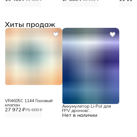
Хиты продаж
VR4605С 1144 Газовый
клапан
Аккумулятор Li-Pol для
27 972 ₽
75 600 ₽
FPV дронов/
Нет в наличии
квадрокоптеров 23,1 В,
10000 мАч, 370 ВТ