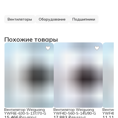
Вентиляторы
Оборудование
Подшипники
Похожие товары
Вентилятор Weiguang
Вентилятор Weiguang
Вентиля
YWF6E-630-S-137/70-G
YWF4D-560-S-145/80-G
YWF4D-4
15 466 ₽
17 883 ₽
11 117 
41 800 ₽
48 332 ₽