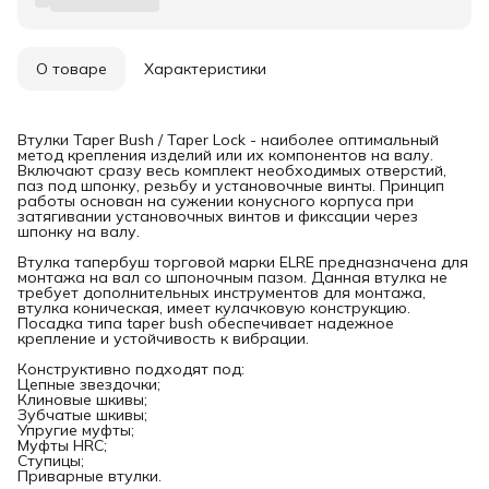
О товаре
Характеристики
Втулки Taper Bush / Taper Lock - наиболее оптимальный
метод крепления изделий или их компонентов на валу.
Включают сразу весь комплект необходимых отверстий,
паз под шпонку, резьбу и установочные винты. Принцип
работы основан на сужении конусного корпуса при
затягивании установочных винтов и фиксации через
шпонку на валу.
Втулка тапербуш торговой марки ELRE предназначена для
монтажа на вал со шпоночным пазом. Данная втулка не
требует дополнительных инструментов для монтажа,
втулка коническая, имеет кулачковую конструкцию.
Посадка типа taper bush обеспечивает надежное
крепление и устойчивость к вибрации.
Конструктивно подходят под:
Цепные звездочки;
Клиновые шкивы;
Зубчатые шкивы;
Упругие муфты;
Муфты HRC;
Ступицы;
Приварные втулки.