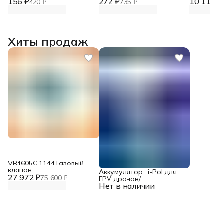
156 ₽
стали
272 ₽
стали
10 119 
420 ₽
735 ₽
Хиты продаж
VR4605С 1144 Газовый
клапан
Аккумулятор Li-Pol для
27 972 ₽
75 600 ₽
FPV дронов/
Нет в наличии
квадрокоптеров 23,1 В,
10000 мАч, 370 ВТ