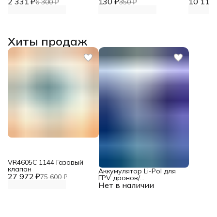
2 331 ₽
стали
130 ₽
стали
10 119 
6 300 ₽
350 ₽
Хиты продаж
VR4605С 1144 Газовый
клапан
Аккумулятор Li-Pol для
27 972 ₽
75 600 ₽
FPV дронов/
Нет в наличии
квадрокоптеров 23,1 В,
10000 мАч, 370 ВТ