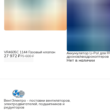
VR4605С 1144 Газовый клапан
Аккумулятор Li-Pol для F
27 972 ₽
75 600 ₽
дронов/квадрокоптеров 2
Нет в наличии
10000 мАч, 370 ВТ
ВентЭлектро - поставки вентиляторов,
электродвигателей, подшипников и
редукторов