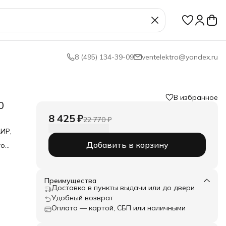
8 (495) 134-39-09
ventelektro@yandex.ru
В избранное
0
8 425 ₽
22 770 ₽
ИР,
Добавить в корзину
го
иях с
с
сом,
Преимущества
Доставка в пункты выдачи или до двери
Удобный возврат
 и
Оплата — картой, СБП или наличными
тают