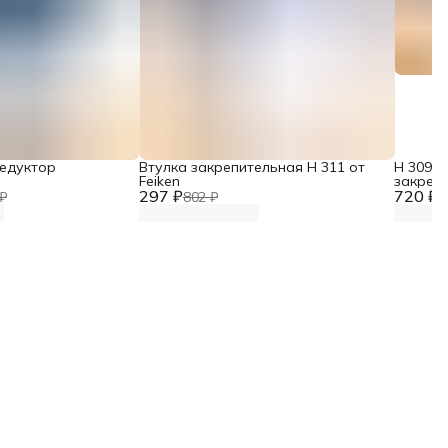
Редуктор
Втулка закрепительная H 311 от
H 309 F
Feiken
закреп
297 ₽
720 ₽
₽
802 ₽
1