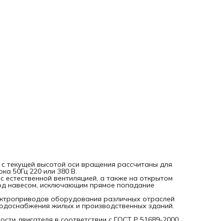
мощности двигателя в соответствии с ГОСТ Р 51689-2000.
Двигатели модифицированного исполнения выпускаются 
основе базовых с дополнительными конструктивными
особенностями по степени защиты, климатическому
исполнению, типу монтажа и др. Электродвигатели
специального назначения используются для транспорта,
лифтов, талей и пр.
 с текущей высотой оси вращения рассчитаны для
а 50Гц 220 или 380 B.
с естественной вентиляцией, а также на открытом
под навесом, исключающим прямое попадание
лектроприводов оборудования различных отраслей
 водоснабжения жилых и производственных зданий.
сти двигателя в соответствии с ГОСТ Р 51689-2000.