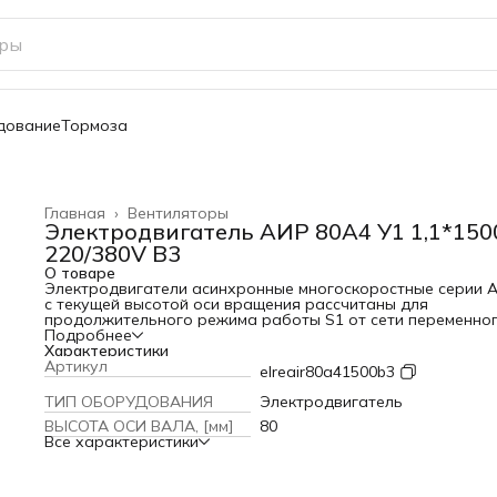
дование
Тормоза
Главная
›
Вентиляторы
Электродвигатель АИР 80A4 У1 1,1*150
220/380V B3
О товаре
Электродвигатели асинхронные многоскоростные серии А
с текущей высотой оси вращения рассчитаны для
продолжительного режима работы S1 от сети переменно
тока 50Гц 220 или 380 B.
Подробнее
Электродвигатели АИР могут устанавливаться в помещен
Характеристики
естественной вентиляцией, а также на открытом воздухе 
Артикул
elreair80a41500b3
учетом диапазона температур от -45°С до +40°С под наве
исключающим прямое попадание атмосферных осадков.
ТИП ОБОРУДОВАНИЯ
Электродвигатель
Двигатели предназначены для использования в качестве
ВЫСОТА ОСИ ВАЛА, [мм]
80
электроприводов оборудования различных отраслей
Все характеристики
промышленности, сельского хозяйства, систем вентиляции
водоснабжения жилых и производственных зданий. Рабо
от сети переменного трехфазного тока.
Габаритные и присоединительные размеры привязаны к