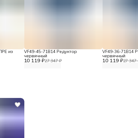
ЛРЕ из
VF49-45-71B14 Редуктор
VF49-36-71B14 
червячный
червячный
10 119 ₽
10 119 ₽
27 347 ₽
27 347 