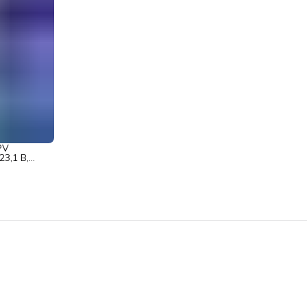
PV
3,1 В,