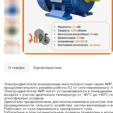
О товаре
Характеристики
Электродвигатели асинхронные многоскоростные серии АИР,
продолжительного режима работы S1 от сети переменного ток
Электродвигатели АИР могут устанавливаться в помещениях 
воздухе с учетом диапазона температур от -45°С до +40°С 
атмосферных осадков.
Двигатели предназначены для использования в качестве э
промышленности, сельского хозяйства, систем вентиляции и
Работают от сети переменного трехфазного тока.
Габаритные и присоединительные размеры привязаны к мощно