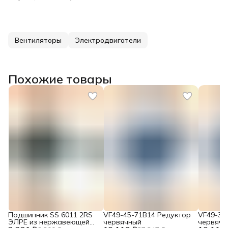
Вентиляторы
Электродвигатели
Похожие товары
Подшипник SS 6011 2RS
VF49-45-71B14 Редуктор
VF49-36
ЭЛРЕ из нержавеющей
червячный
червячн