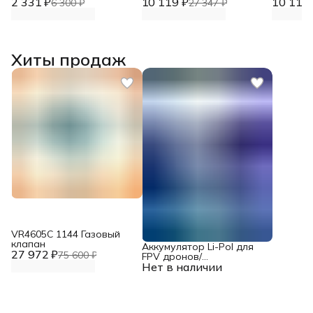
2 331 ₽
стали
10 119 ₽
10 119 
6 300 ₽
27 347 ₽
Хиты продаж
VR4605С 1144 Газовый
клапан
Аккумулятор Li-Pol для
27 972 ₽
75 600 ₽
FPV дронов/
Нет в наличии
квадрокоптеров 23,1 В,
10000 мАч, 370 ВТ