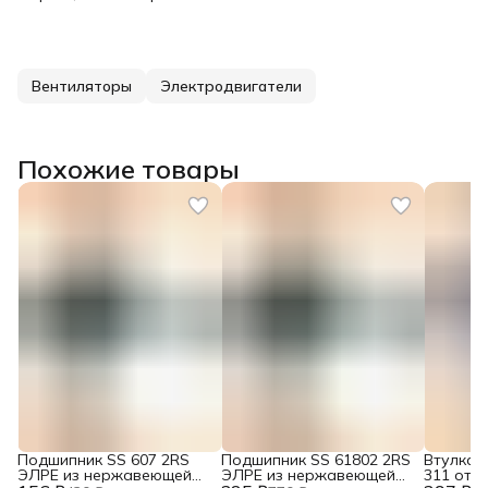
Вентиляторы
Электродвигатели
Похожие товары
Подшипник SS 607 2RS
Подшипник SS 61802 2RS
Втулка 
ЭЛРЕ из нержавеющей
ЭЛРЕ из нержавеющей
311 от F