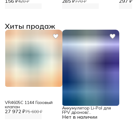
156 ₽
стали
285 ₽
стали
297 ₽
420 ₽
770 ₽
80
Хиты продаж
VR4605С 1144 Газовый
клапан
Аккумулятор Li-Pol для
27 972 ₽
75 600 ₽
FPV дронов/
Нет в наличии
квадрокоптеров 23,1 В,
10000 мАч, 370 ВТ