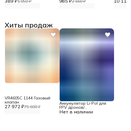
389 ₽
стали
985 ₽
стали
10 119 
1 050 ₽
2 660 ₽
Хиты продаж
VR4605С 1144 Газовый
клапан
Аккумулятор Li-Pol для
27 972 ₽
75 600 ₽
FPV дронов/
Нет в наличии
квадрокоптеров 23,1 В,
10000 мАч, 370 ВТ