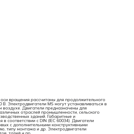
исполнению, типу монтажа и др. Электродвигатели
специального назначения используются для транспорта,
лифтов, талей и пр.
й оси вращения рассчитаны для продолжительного
0 B. Электродвигатели MS могут устанавливаться в
ом воздухе. Двигатели предназначены для
азличных отраслей промышленности, сельского
изводственных зданий. Габаритные и
в соответствии с DIN (IEC 60034). Двигатели
овых с дополнительными конструктивными
ию, типу монтажа и др. Электродвигатели
ов, талей и пр.