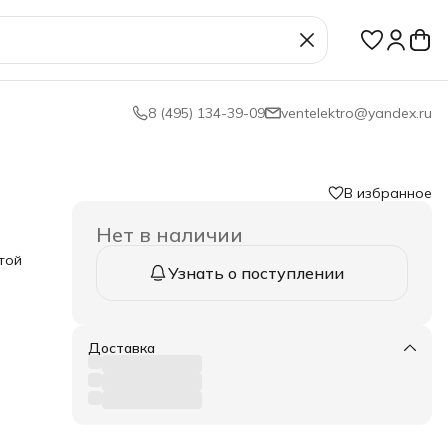
8 (495) 134-39-09
ventelektro@yandex.ru
В избранное
Нет в наличии
той
Узнать о поступлении
х с
Доставка
 и
на