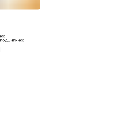
лка
 подшипника