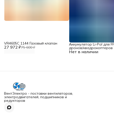
VR4605С 1144 Газовый клапан
Аккумулятор Li-Pol для F
27 972 ₽
75 600 ₽
дронов/квадрокоптеров 2
Нет в наличии
10000 мАч, 370 ВТ
ВентЭлектро - поставки вентиляторов,
электродвигателей, подшипников и
редукторов