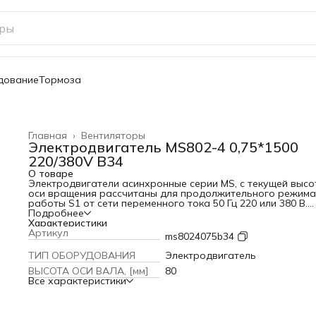
дование
Тормоза
Главная
›
Вентиляторы
Электродвигатель MS802-4 0,75*1500
220/380V B34
О товаре
Электродвигатели асинхронные серии MS, с текущей высо
оси вращения рассчитаны для продолжительного режима
работы S1 от сети переменного тока 50 Гц 220 или 380 B.
Электродвигатели MS могут устанавливаться в помещения
Подробнее
естественной вентиляцией, а также на открытом воздухе.
Характеристики
Двигатели предназначены для использования в качестве
Артикул
ms8024075b34
электроприводов оборудования различных отраслей
промышленности, сельского хозяйства, систем вентиляции
ТИП ОБОРУДОВАНИЯ
Электродвигатель
водоснабжения жилых и производственных зданий.
ВЫСОТА ОСИ ВАЛА, [мм]
80
Габаритные и присоединительные размеры привязаны к
Все характеристики
мощности двигателя в соответствии с DIN (IEC 60034).
Двигатели модифицированного исполнения выпускаются 
основе базовых с дополнительными конструктивными
особенностями по степени защиты, климатическому