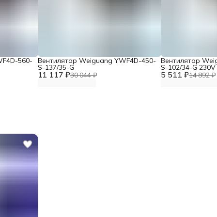
WF4D-560-
Вентилятор Weiguang YWF4D-450-
Вентилятор Wei
S-137/35-G
S-102/34-G 230V
11 117 ₽
5 511 ₽
30 044 ₽
14 892 ₽