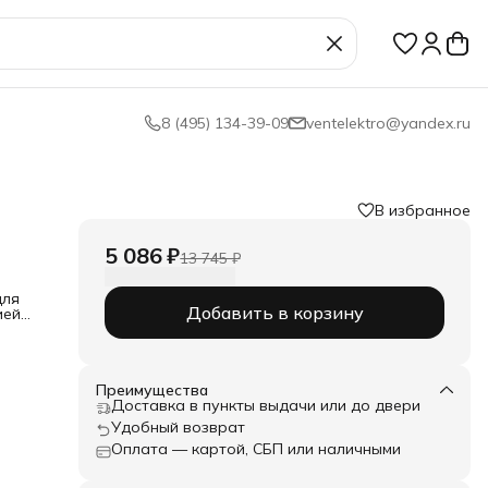
8 (495) 134-39-09
ventelektro@yandex.ru
В избранное
5 086 ₽
13 745 ₽
для
Добавить в корзину
ией
ния
ез
Преимущества
Доставка в пункты выдачи или до двери
Удобный возврат
Оплата — картой, СБП или наличными
;