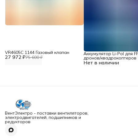
VR4605С 1144 Газовый клапан
Аккумулятор Li-Pol для F
27 972 ₽
75 600 ₽
дронов/квадрокоптеров 2
Нет в наличии
10000 мАч, 370 ВТ
ВентЭлектро - поставки вентиляторов,
электродвигателей, подшипников и
редукторов