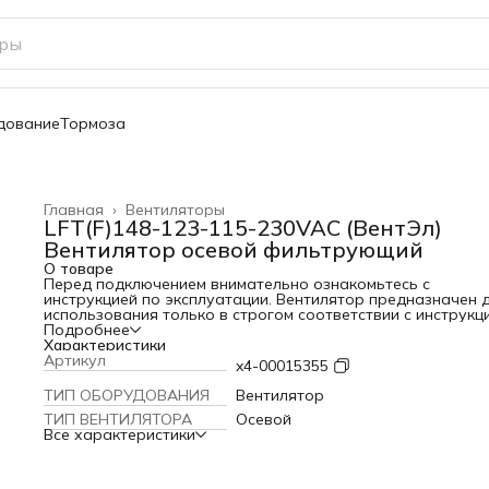
дование
Тормоза
Главная
›
Вентиляторы
LFT(F)148-123-115-230VAC (ВентЭл)
Вентилятор осевой фильтрующий
О товаре
Перед подключением внимательно ознакомьтесь с
инструкцией по эксплуатации. Вентилятор предназначен 
использования только в строгом соответствии с инструкц
по эксплуатации. Неправильная эксплуатация оборудова
Подробнее
может создать условия, опасные для жизни и здоровья
Характеристики
пользователя. Это оборудование не предназначено для
Артикул
x4-00015355
использования детьми или недееспособными взрослыми б
надлежащего контроля, а также лицами, не имеющими
ТИП ОБОРУДОВАНИЯ
Вентилятор
достаточных навыков по использованию
ТИП ВЕНТИЛЯТОРА
Осевой
электрооборудования и не знакомыми с инструкцией по
Все характеристики
эксплуатации. Критерии подбора вентилятора:
Производительность при заданном cопротивлении;
Напряжение питания – постоянное и переменное (1- / 3-
фазное); Уровень шума; Коэффициент полезного действия