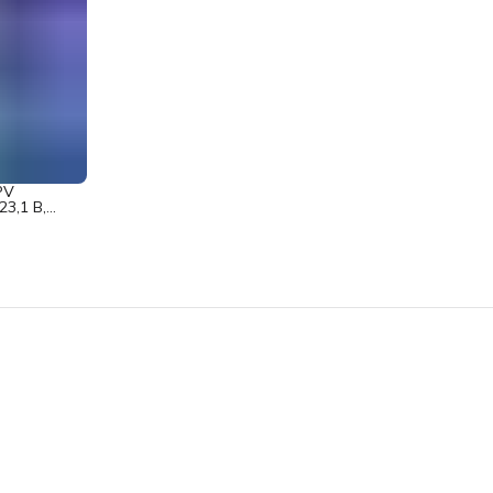
PV
3,1 В,