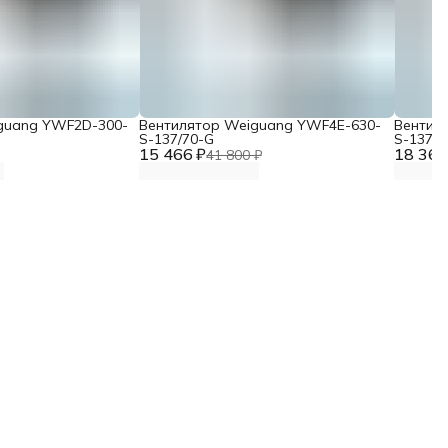
guang YWF2D-300-
Вентилятор Weiguang YWF4E-630-
Вентил
S-137/70-G
S-137/7
15 466 ₽
18 367
41 800 ₽