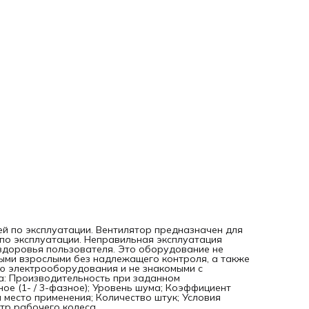
Имеющееся пространство для монтажа и место применени
Количество штук; Условия окружающей среды (влажность
температура, климат); Диаметр рабочего колеса.
й по эксплуатации. Вентилятор предназначен для
 по эксплуатации. Неправильная эксплуатация
здоровья пользователя. Это оборудование не
ыми взрослыми без надлежащего контроля, а также
ю электрооборудования и не знакомыми с
а: Производительность при заданном
ое (1- / 3-фазное); Уровень шума; Коэффициент
 место применения; Количество штук; Условия
тр рабочего колеса.