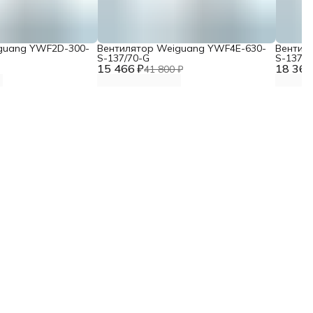
guang YWF2D-300-
Вентилятор Weiguang YWF4E-630-
Вентил
S-137/70-G
S-137/7
15 466 ₽
18 367
41 800 ₽