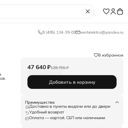
8 (495) 134-39-09
ventelektro@yandex.ru
В избранное
47 640 ₽
128 755 ₽
и
ов,
Добавить в корзину
.с.;
от
 до
: от
Преимущества
Доставка в пункты выдачи или до двери
Удобный возврат
Оплата — картой, СБП или наличными