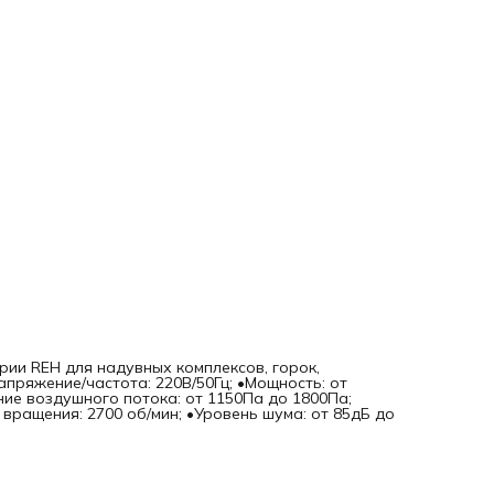
рии REH для надувных комплексов, горок,
пряжение/частота: 220В/50Гц; •Мощность: от
ление воздушного потока: от 1150Па до 1800Па;
 вращения: 2700 об/мин; •Уровень шума: от 85дБ до