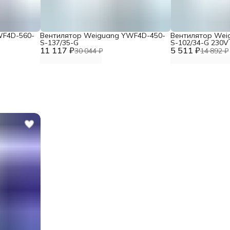
WF4D-560-
Вентилятор Weiguang YWF4D-450-
Вентилятор Wei
S-137/35-G
S-102/34-G 230V
11 117 ₽
5 511 ₽
30 044 ₽
14 892 ₽