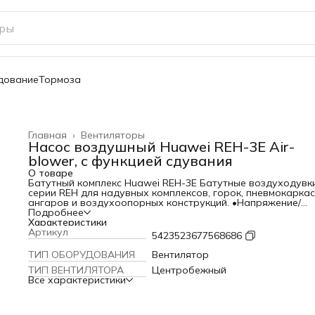
дование
Тормоза
Главная
›
Вентиляторы
Насос воздушный Huawei REH-3E Air-
blower, с функцией сдувания
О товаре
Батутный комплекс Huawei REH-3E Батутные воздуходувк
серии REH для надувных комплексов, горок, пневмокаркас
ангаров и воздухоопорных конструкций. •Напряжение/
частота: 220В/50Гц; •Мощность: от 1200Вт/1л.с. до 2800Вт/3л
Подробнее
•Сила тока: от 5А до 15А; •Давление воздушного потока: 
Характеристики
1150Па до 1800Па; •Рабочий воздушный поток: от 530м3/ч
Артикул
5423523677568686
650м3/ч; •Скорость вращения: 2700 об/мин; •Уровень шума
85дБ до 90дБ.
ТИП ОБОРУДОВАНИЯ
Вентилятор
ТИП ВЕНТИЛЯТОРА
Центробежный
Все характеристики