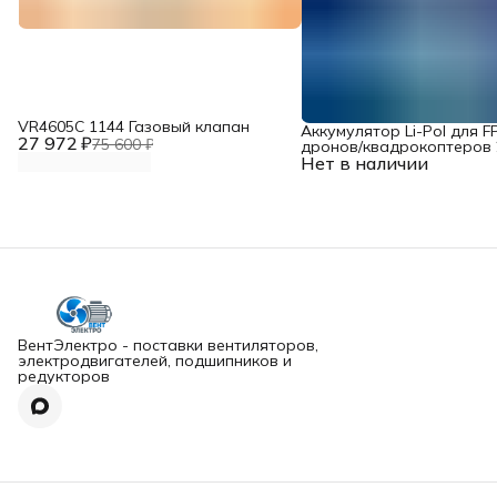
VR4605С 1144 Газовый клапан
Аккумулятор Li-Pol для F
27 972 ₽
75 600 ₽
дронов/квадрокоптеров 2
Нет в наличии
10000 мАч, 370 ВТ
ВентЭлектро - поставки вентиляторов,
электродвигателей, подшипников и
редукторов