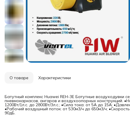
О товаре
Характеристики
Батутный комплекс Huawei REH-3E Батутные воздуходувки се
пневмокаркасов, ангаров и воздухоопорных конструкций. •На
1200Вт/1л.с. до 2800Вт/3л.с.; •Сила тока: от 5А до 15А; •Дав
•Рабочий воздушный поток: от 530м3/ч до 650м3/ч; •Скорость
90дБ.