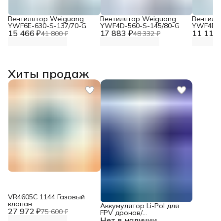
Вентилятор Weiguang
Вентилятор Weiguang
Вентиля
YWF6E-630-S-137/70-G
YWF4D-560-S-145/80-G
YWF4D-4
15 466 ₽
17 883 ₽
11 117 
41 800 ₽
48 332 ₽
Хиты продаж
VR4605С 1144 Газовый
клапан
Аккумулятор Li-Pol для
27 972 ₽
75 600 ₽
FPV дронов/
Нет в наличии
квадрокоптеров 23,1 В,