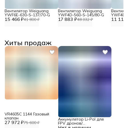
Вентилятор Weiguang
Вентилятор Weiguang
Вентиля
YWF6E-630-S-137/70-G
YWF4D-560-S-145/80-G
YWF4D-4
15 466 ₽
17 883 ₽
11 117 
41 800 ₽
48 332 ₽
Хиты продаж
VR4605С 1144 Газовый
клапан
Аккумулятор Li-Pol для
27 972 ₽
75 600 ₽
FPV дронов/
Нет в наличии
квадрокоптеров 23,1 В,