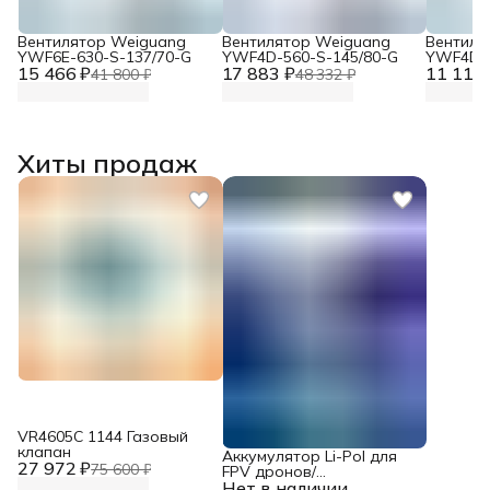
Вентилятор Weiguang
Вентилятор Weiguang
Вентиля
YWF6E-630-S-137/70-G
YWF4D-560-S-145/80-G
YWF4D-4
15 466 ₽
17 883 ₽
11 117 
41 800 ₽
48 332 ₽
Хиты продаж
VR4605С 1144 Газовый
клапан
Аккумулятор Li-Pol для
27 972 ₽
75 600 ₽
FPV дронов/
Нет в наличии
квадрокоптеров 23,1 В,