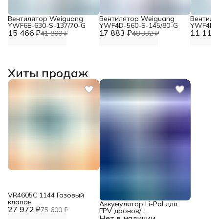
Вентилятор Weiguang
Вентилятор Weiguang
Вентиля
YWF6E-630-S-137/70-G
YWF4D-560-S-145/80-G
YWF4D-4
15 466 ₽
17 883 ₽
11 117 
41 800 ₽
48 332 ₽
Хиты продаж
VR4605С 1144 Газовый
клапан
Аккумулятор Li-Pol для
27 972 ₽
75 600 ₽
FPV дронов/
Нет в наличии
квадрокоптеров 23,1 В,