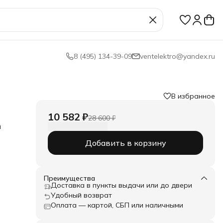
8 (495) 134-39-09
ventelektro@yandex.ru
В избранное
10 582 ₽
28 600 ₽
й
Добавить в корзину
Преимущества
0 с
Доставка в пункты выдачи или до двери
о
Удобный возврат
ен
Оплата — картой, СБП или наличными