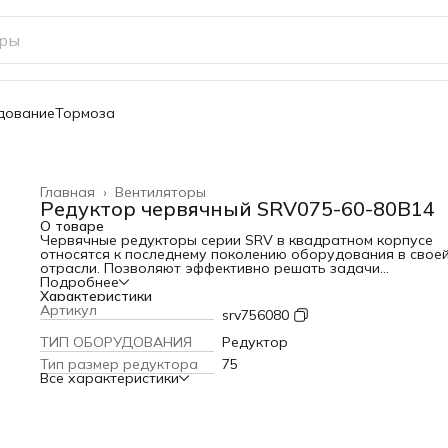
дование
Тормоза
Главная
›
Вентиляторы
Редуктор червячный SRV075-60-80B14
О товаре
Червячные редукторы серии SRV в квадратном корпусе
относятся к последнему поколению оборудования в свое
отрасли. Позволяют эффективно решать задачи
трансмиссии в различных механизмах - подъемники,
Подробнее
конвейеры, насосы, транспортеры, приводы ворот и пр.
Характеристики
Отличаются компактной конструкцией, малым весом при
Артикул
srv756080
высокой эффективности.
Редукторы SRV с червячной передачей обеспечивают
ТИП ОБОРУДОВАНИЯ
Редуктор
продуктивный теплообмен и быстрое рассеивание тепла.
Тип размер редуктора
75
Серия представлена линейкой типоразмеров от 025 до 15
Все характеристики
передаточным значением от 5 до 100, что позволяет легк
подобрать необходимое решение.
Корпус, как и все составляющие оборудования, изготовл
методом литья под высоким давлением, что гарантирует
высокую степень надежности и механическую прочность