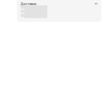
Доставка
ра.
 +40
 132,
ые