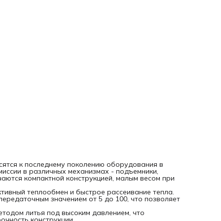
конструкции.
Легкий и быстрый монтаж, простота обслуживания.
Объем смазки зависит от монтажного положения редукто
Работа при температурах корпуса редуктора от -5 °C до
°C;
Мощность от 0,06 кВт до 15 кВт;
Габаритные размеры двигателей 56, 63, 71, 80, 90, 100, 112,
160;
Редукторы поставляются в любой монтажной позиции
(входные фланцы под двигатели, крепежные лапы, боков
фланцы, входные и выходные твердотельные валы,
реактивные штанги).
сятся к последнему поколению оборудования в
иссии в различных механизмах - подъемники,
чаются компактной конструкцией, малым весом при
тивный теплообмен и быстрое рассеивание тепла.
передаточным значением от 5 до 100, что позволяет
етодом литья под высоким давлением, что
очность конструкции.