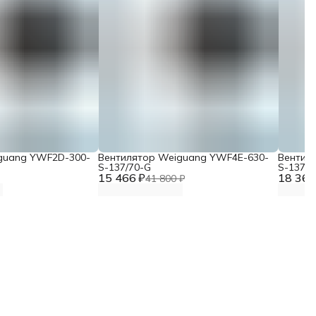
guang YWF2D-300-
Вентилятор Weiguang YWF4E-630-
Вентил
S-137/70-G
S-137/7
15 466 ₽
18 367
41 800 ₽