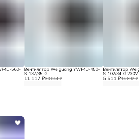
WF4D-560-
Вентилятор Weiguang YWF4D-450-
Вентилятор Wei
S-137/35-G
S-102/34-G 230V
11 117 ₽
5 511 ₽
30 044 ₽
14 892 ₽