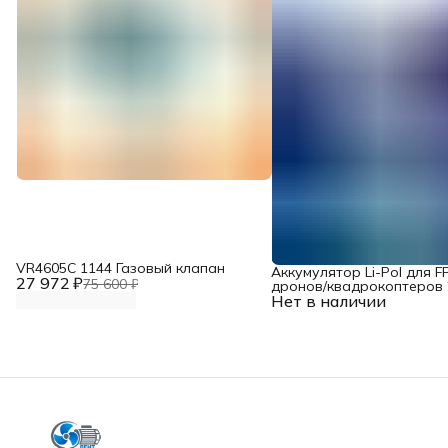
VR4605С 1144 Газовый клапан
Аккумулятор Li-Pol для F
27 972 ₽
75 600 ₽
дронов/квадрокоптеров 2
Нет в наличии
10000 мАч, 370 ВТ