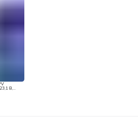
PV
3,1 В,