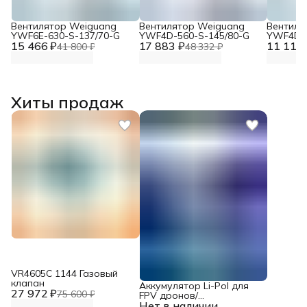
Вентилятор Weiguang
Вентилятор Weiguang
Вентиля
YWF6E-630-S-137/70-G
YWF4D-560-S-145/80-G
YWF4D-4
15 466 ₽
17 883 ₽
11 117 
41 800 ₽
48 332 ₽
Хиты продаж
VR4605С 1144 Газовый
клапан
Аккумулятор Li-Pol для
27 972 ₽
75 600 ₽
FPV дронов/
Нет в наличии
квадрокоптеров 23,1 В,