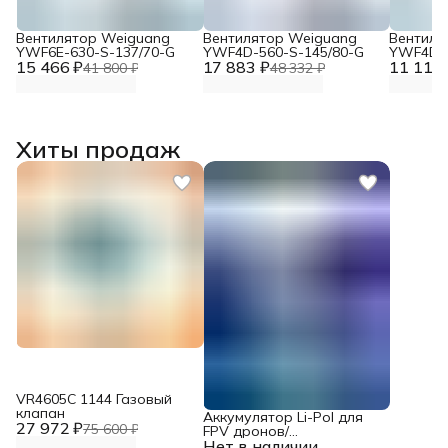
Вентилятор Weiguang
Вентилятор Weiguang
Вентиля
YWF6E-630-S-137/70-G
YWF4D-560-S-145/80-G
YWF4D-4
15 466 ₽
17 883 ₽
11 117 
41 800 ₽
48 332 ₽
Хиты продаж
VR4605С 1144 Газовый
клапан
Аккумулятор Li-Pol для
27 972 ₽
75 600 ₽
FPV дронов/
Нет в наличии
квадрокоптеров 23,1 В,