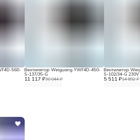
WF4D-560-
Вентилятор Weiguang YWF4D-450-
Вентилятор Wei
S-137/35-G
S-102/34-G 230V
11 117 ₽
5 511 ₽
30 044 ₽
14 892 ₽