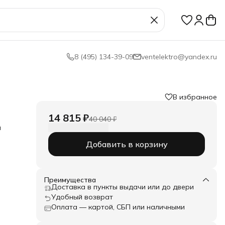
8 (495) 134-39-09
ventelektro@yandex.ru
В избранное
14 815 ₽
40 040 ₽
й
Добавить в корзину
Преимущества
0 с
Доставка в пункты выдачи или до двери
о
Удобный возврат
ен
Оплата — картой, СБП или наличными