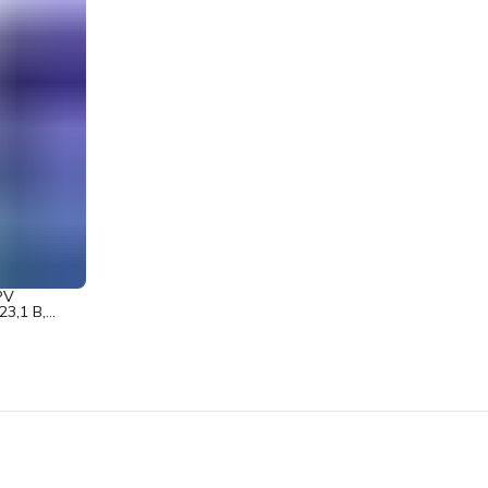
PV
3,1 В,