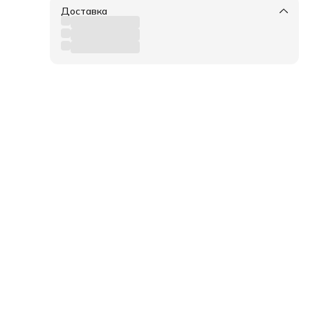
Доставка
ра.
 +40
 132,
ые