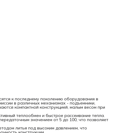
конструкции.
Легкий и быстрый монтаж, простота обслуживания.
Объем смазки зависит от монтажного положения редукто
Работа при температурах корпуса редуктора от -5 °C до
°C;
Мощность от 0,06 кВт до 15 кВт;
Габаритные размеры двигателей 56, 63, 71, 80, 90, 100, 112,
160;
Редукторы поставляются в любой монтажной позиции
(входные фланцы под двигатели, крепежные лапы, боков
фланцы, входные и выходные твердотельные валы,
реактивные штанги).
сятся к последнему поколению оборудования в
иссии в различных механизмах - подъемники,
чаются компактной конструкцией, малым весом при
тивный теплообмен и быстрое рассеивание тепла.
передаточным значением от 5 до 100, что позволяет
етодом литья под высоким давлением, что
очность конструкции.