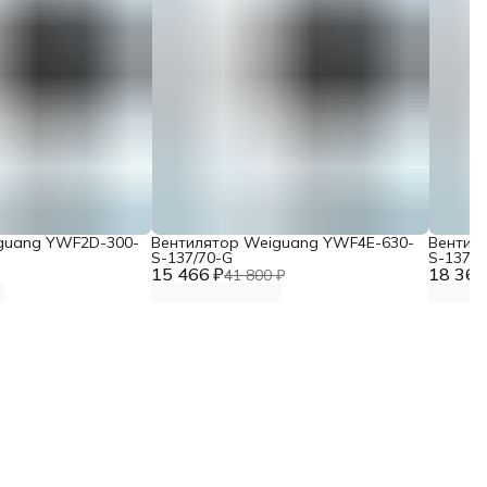
guang YWF2D-300-
Вентилятор Weiguang YWF4E-630-
Вентил
S-137/70-G
S-137/7
15 466 ₽
18 367
41 800 ₽