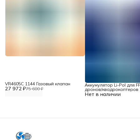
VR4605С 1144 Газовый клапан
Аккумулятор Li-Pol для F
27 972 ₽
75 600 ₽
дронов/квадрокоптеров 2
Нет в наличии
10000 мАч, 370 ВТ