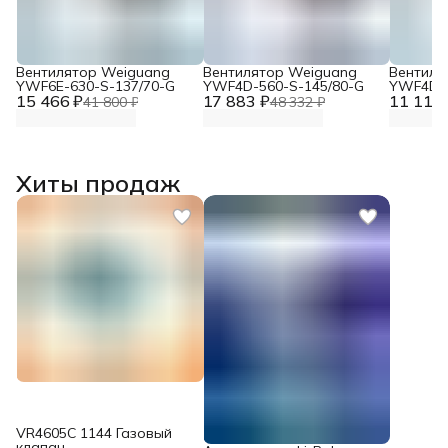
Вентилятор Weiguang
Вентилятор Weiguang
Вентиля
YWF6E-630-S-137/70-G
YWF4D-560-S-145/80-G
YWF4D-4
15 466 ₽
17 883 ₽
11 117 
41 800 ₽
48 332 ₽
Хиты продаж
VR4605С 1144 Газовый
клапан