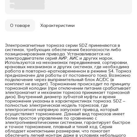
О товаре
Характеристики
Электромагнитные тормоза серии SDZ применяются в
системах, требующих обеспечения безопасности либо
позиционирования привода. Устанавливается на
электродвигатели серий АИР, АИС и других марок.
Используются на механизмах передвижения, сортировки,
крановых механизмах и других системах, где необходима
работа в повторно-кратковременном в режиме S4. Тормоз
предназначен для работы от постоянного тока. Возможно
подключение через выпрямительный блок AC/DC (в
комплект не входит). Торможение происходит по принципу
тормозной колодки (при отключении питания срабатывает
электромагнит и механизм тормоза прижимает тормозной
диск). Внутренний диаметр зубчатой муфты и время
торможения указаны в характеристиках тормоза. SDZ –
полностью электрическая модель тормозов, где
электросигнал напрямую запускает привод, который
осуществляет торможение. Данный вид тормозов имеет
более простое управление по сравнению с
электропневматическими системами, гарантирует быстрое
и точное торможение, плавный и тихий ход. Серия
обладает компактными размерами, что помогает
обеспечить легкий монтаж даже в условиях небольшого