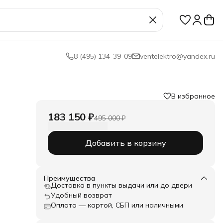
8 (495) 134-39-09
ventelektro@yandex.ru
В избранное
183 150 ₽
495 000 ₽
Добавить в корзину
з
о
Преимущества
ект
Доставка в пункты выдачи или до двери
ой
Удобный возврат
агнит
Оплата — картой, СБП или наличными
ний
я