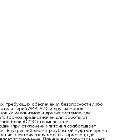
модель тормозов, где электросигнал напрямую запускает
привод, который осуществляет торможение. Данный вид
тормозов имеет более простое управление по сравнению
электропневматическими системами, гарантирует быстрое
точное торможение, плавный и тихий ход. Серия обладае
компактными размерами, что помогает обеспечить легкий
монтаж даже в условиях небольшого пространства. Торм
крепится на задний подшипниковый щит электродвигателя
диаметр нерабочего конца вала электродвигателя
(хвостовика) в большинстве случаев не совпадает с
диаметром рабочего конца вала. В связи с этим, внутрен
диаметр зубчатой муфты может быть больше, либо наоб
меньше диаметра рабочего конца вала двигателя.
ах, требующих обеспечения безопасности либо
атели серий АИР, АИС и других марок.
новых механизмах и других системах, где
4. Тормоз предназначен для работы от
ный блок AC/DC (в комплект не
одки (при отключении питания срабатывает
к). Внутренний диаметр зубчатой муфты и время
остью электрическая модель тормозов, где
твляет торможение. Данный вид тормозов имеет