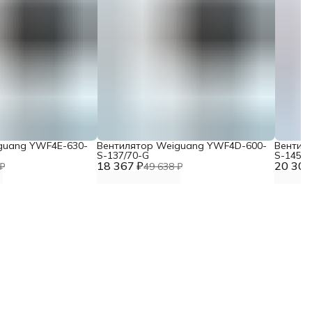
guang YWF4E-630-
Вентилятор Weiguang YWF4D-600-
Вентил
S-137/70-G
S-145/8
18 367 ₽
20 300
₽
49 638 ₽