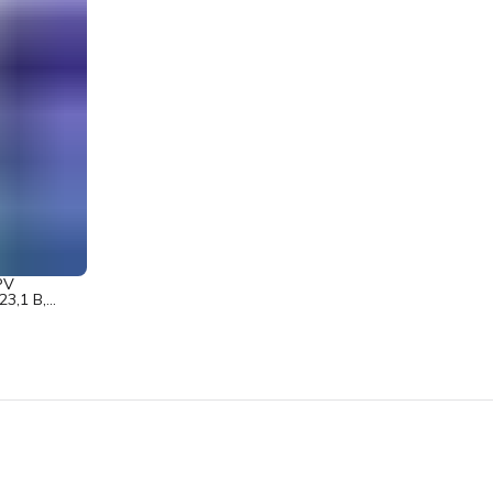
PV
3,1 В,