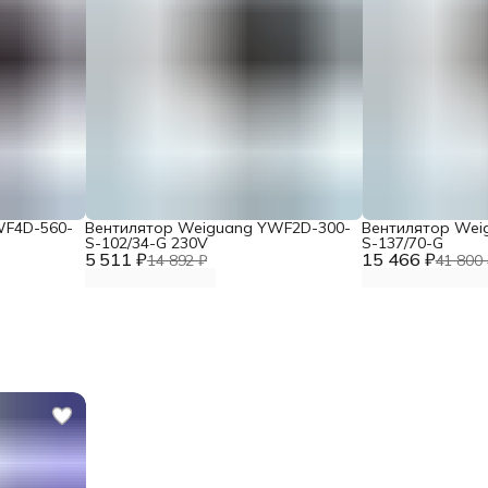
WF4D-560-
Вентилятор Weiguang YWF2D-300-
Вентилятор Wei
S-102/34-G 230V
S-137/70-G
5 511 ₽
15 466 ₽
14 892 ₽
41 800 