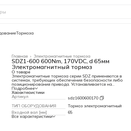
дование
Тормоза
Главная
›
Электромагнитные тормоза
SDZ1-600 600Nm, 170VDC, d 65мм
Электромагнитный тормоз
О товаре
Электромагнитные тормоза серии SDZ применяются в
системах, требующих обеспечения безопасности либо
позиционирования привода. Устанавливается на
электродвигатели серий АИР, АИС и других марок.
Подробнее
Используются на механизмах передвижения, сортировки,
Характеристики
крановых механизмах и других системах, где необходима
Артикул
sdz1600600170
работа в повторно-кратковременном в режиме S4. Тормо
предназначен для работы от постоянного тока. Возможн
ТИП ОБОРУДОВАНИЯ
Тормоз электромагнитный
подключение через выпрямительный блок AC/DC (в компл
Входной вал [мм]
65
не входит). Торможение происходит по принципу тормозн
Все характеристики
колодки (при отключении питания срабатывает электром
и механизм тормоза прижимает тормозной диск). Внутрен
диаметр зубчатой муфты и время торможения указаны в
характеристиках тормоза. SDZ – полностью электрическа