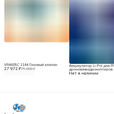
VR4605С 1144 Газовый клапан
Аккумулятор Li-Pol для F
27 972 ₽
75 600 ₽
дронов/квадрокоптеров 2
Нет в наличии
10000 мАч, 370 ВТ