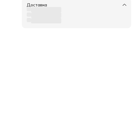
Доставка
 с
 и
т
оз
,
ний
орот