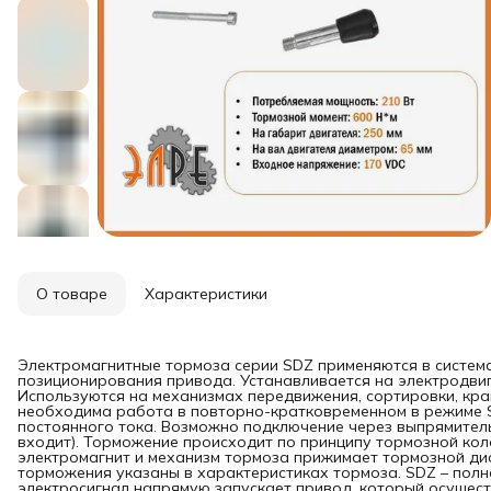
О товаре
Характеристики
Электромагнитные тормоза серии SDZ применяются в систем
позиционирования привода. Устанавливается на электродвиг
Используются на механизмах передвижения, сортировки, кра
необходима работа в повторно-кратковременном в режиме S
постоянного тока. Возможно подключение через выпрямитель
входит). Торможение происходит по принципу тормозной кол
электромагнит и механизм тормоза прижимает тормозной дис
торможения указаны в характеристиках тормоза. SDZ – полн
электросигнал напрямую запускает привод, который осущес