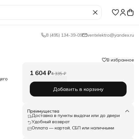
8 (495) 134-39-09
ventelektro@yandex.ru
В избранное
1 604 ₽
4 335 ₽
щего
Добавить в корзину
сила
.
у в
 в
лу
Преимущества
ш
Доставка в пункты выдачи или до двери
о
Удобный возврат
ах,
Оплата — картой, СБП или наличными
ния