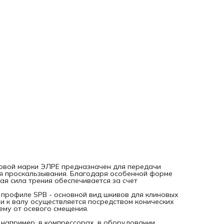
и т.д.
Серия: SPB
Под втулку: 1610 (приобретается отдельно)
Наружный диаметр: 107 мм
Материал: чугун GG25 (фосфатированный)
рговой марки ЭЛРЕ предназначен для передачи
ая проскальзывания. Благодаря особенной форме
ая сила трения обеспечивается за счет
 профиле SPB - основной вид шкивов для клиновых
и к валу осуществляется посредством конических
му от осевого смещения.
например, в компрессорах, в оборудовании