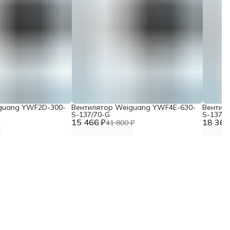
guang YWF2D-300-
Вентилятор Weiguang YWF4E-630-
Вентил
S-137/70-G
S-137/7
15 466 ₽
18 367
41 800 ₽