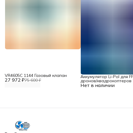
VR4605С 1144 Газовый клапан
Аккумулятор Li-Pol для F
27 972 ₽
75 600 ₽
дронов/квадрокоптеров 2
Нет в наличии
10000 мАч, 370 ВТ