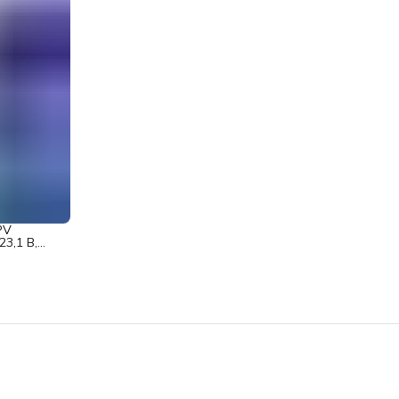
PV
3,1 В,