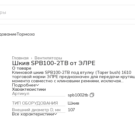
дование
Тормоза
Главная
›
Вентиляторы
Шкив SPB100-2TB от ЭЛРЕ
О товаре
Клиновой шкив SPB100-2TB под втулку (Taper bush) 1610
торговой марки ЭЛРЕ предназначен для передачи крутя
момента совместно с клиновыми ремнями, исключая
проскальзывания. Благодаря особенной форме пазов,
Подробнее
увеличена площадь соприкосновения с ремнем. Хорошая 
Характеристики
трения обеспечивается за счет шероховатой поверхности
Артикул
spb1002tb
Клиноременные шкивы с отверстием под коническую втулк
профиле SPB - основной вид шкивов для клиновых ремней
ТИП ОБОРУДОВАНИЯ
Шкив
стандартизированном исполнении. Крепление детали к ва
Внешний диаметр D, мм
107
осуществляется посредством конических втулок тапербу
Все характеристики
типовых размеров, которые защищают систему от осевог
смещения.
Возможно использование в тяжелонагруженных механизм
например, в компрессорах, в оборудовании бумажной и
химической промышленности, во всех видах машинострое