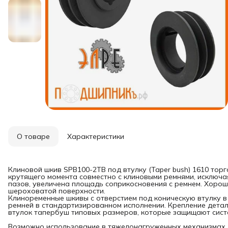
О товаре
Характеристики
Клиновой шкив SPB100-2TB под втулку (Taper bush) 1610 то
крутящего момента совместно с клиновыми ремнями, исключ
пазов, увеличена площадь соприкосновения с ремнем. Хорош
шероховатой поверхности.
Клиноременные шкивы с отверстием под коническую втулку в
ремней в стандартизированном исполнении. Крепление детал
втулок тапербуш типовых размеров, которые защищают систе
Возможно использование в тяжелонагруженных механизмах, 