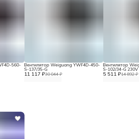
WF4D-560-
Вентилятор Weiguang YWF4D-450-
Вентилятор Wei
S-137/35-G
S-102/34-G 230V
11 117 ₽
5 511 ₽
30 044 ₽
14 892 ₽