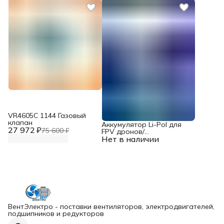
VR4605С 1144 Газовый
клапан
Аккумулятор Li-Pol для
27 972 ₽
75 600 ₽
FPV дронов/
Нет в наличии
квадрокоптеров 23,1 В,
10000 мАч, 370 ВТ
ВентЭлектро - поставки вентиляторов, электродвигателей,
подшипников и редукторов