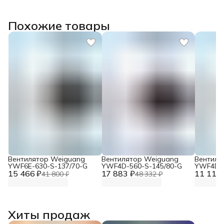
Похожие товары
Вентилятор Weiguang
Вентилятор Weiguang
Вентиля
YWF6E-630-S-137/70-G
YWF4D-560-S-145/80-G
YWF4D-4
15 466 ₽
17 883 ₽
11 117 
41 800 ₽
48 332 ₽
Хиты продаж