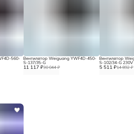
WF4D-560-
Вентилятор Weiguang YWF4D-450-
Вентилятор Wei
S-137/35-G
S-102/34-G 230V
11 117 ₽
5 511 ₽
30 044 ₽
14 892 ₽