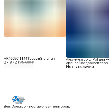
VR4605С 1144 Газовый клапан
Аккумулятор Li-Pol для F
27 972 ₽
75 600 ₽
дронов/квадрокоптеров 2
Нет в наличии
10000 мАч, 370 ВТ
ВентЭлектро - поставки вентиляторов,