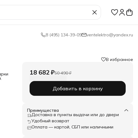
8 (495) 134-39-09
ventelektro@yandex.ru
В избранное
18 682 ₽
50 490 ₽
арки
.
Добавить в корзину
ерии
я
Преимущества
Доставка в пункты выдачи или до двери
но
Удобный возврат
Оплата — картой, СБП или наличными