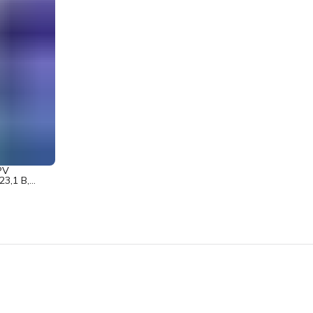
PV
3,1 В,