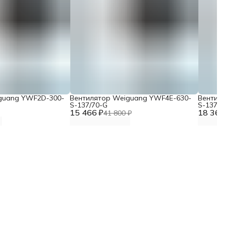
guang YWF2D-300-
Вентилятор Weiguang YWF4E-630-
Вентил
S-137/70-G
S-137/7
15 466 ₽
18 367
41 800 ₽