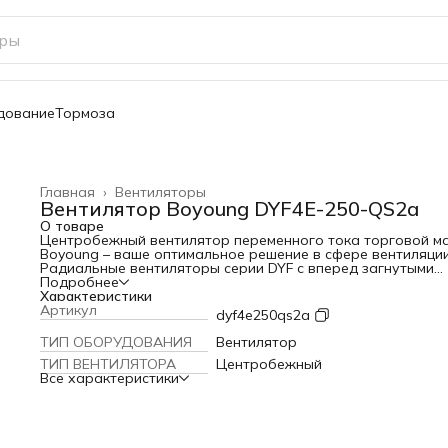
дование
Тормоза
Главная
›
Вентиляторы
Вентилятор Boyoung DYF4E-250-QS2a
О товаре
Центробежный вентилятор переменного тока торговой м
Boyoung – ваше оптимальное решение в сфере вентиляции
Радиальные вентиляторы серии DYF с вперед загнутыми
лопатками высокоэффективны, долговечны, отличаются
Подробнее
простой компактной конструкцией и легким монтажом.
Характеристики
Применяются для обеспечения вентиляции помещений
Артикул
dyf4e250qs2a
промышленного, общественного, торгового назначения и
пр. Благодаря двустороннему всасыванию вентиляторы с
ТИП ОБОРУДОВАНИЯ
Вентилятор
обеспечивают равномерную циркуляцию воздуха. Базова
ТИП ВЕНТИЛЯТОРА
Центробежный
конструкция двигателя предполагает наличие статора и
Все характеристики
ротора. Балансировка обеспечивает плавную и долговеч
работу вентилятора.
Сборка из высококачественных компонентов гарантирует
надежность, длительный срок службы и бесперебойную
работу устройства. Вентиляторы серии отличают высокий