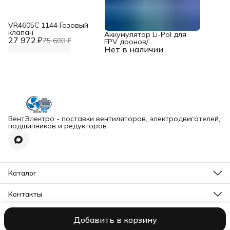
VR4605С 1144 Газовый
клапан
Аккумулятор Li-Pol для
27 972 ₽
75 600 ₽
FPV дронов/
Нет в наличии
квадрокоптеров 23,1 В,
10000 мАч, 370 ВТ
ВентЭлектро - поставки вентиляторов, электродвигателей,
подшипников и редукторов
Каталог
Вентиляторы
Редукторы
Контакты
Подшипники
Адрес
Электродвигатели
МО, г. Талдом, ул. Кустарная, д. 88К
Оборудование
Добавить в корзину
ВентЭлектро ИП Слесарев В. Д.
Оплата
Доставка
Правила воз
Телефон
Тормоза
8 (495) 134-39-09