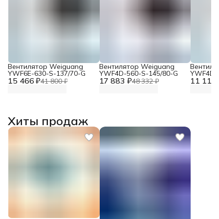
Вентилятор Weiguang
Вентилятор Weiguang
Вентиля
YWF6E-630-S-137/70-G
YWF4D-560-S-145/80-G
YWF4D-4
15 466 ₽
17 883 ₽
11 117 
41 800 ₽
48 332 ₽
Хиты продаж