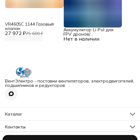
VR4605С 1144 Газовый
клапан
Аккумулятор Li-Pol для
27 972 ₽
75 600 ₽
FPV дронов/
Нет в наличии
квадрокоптеров 23,1 В,
10000 мАч, 370 ВТ
ВентЭлектро - поставки вентиляторов, электродвигателей,
подшипников и редукторов
Каталог
Вентиляторы
Редукторы
Контакты
Подшипники
Адрес
Электродвигатели
МО, г. Талдом, ул. Кустарная, д. 88К