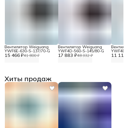
Вентилятор Weiguang
Вентилятор Weiguang
Вентиля
YWF6E-630-S-137/70-G
YWF4D-560-S-145/80-G
YWF4D-4
15 466 ₽
17 883 ₽
11 117 
41 800 ₽
48 332 ₽
Хиты продаж