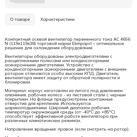
О товаре
Характеристики
Компактный осевой вентилятор переменного тока AC 4656
N (119x119x38) торговой марки Ebmpapst – оптимальное
решение для охлаждения оборудования.
Вентиляторы оборудованы электродвигателями с
расщепленными полюсами или конденсаторными
асинхронными двигателями. Устройства с
конденсаторными асинхронными двигателями с внешним
ротором отличаются особо высоким КПД. Двигатель
вентилятора имеет защиту от обратной полярности и
блокировки.
Материал: корпус изготовлен из литого под давлением
алюминия, рабочее колесо - из листовой стали с черным
покрытием. На фланце предусмотрены монтажные
отверстия для крепления. Используются
шарикоподшипники. Широкий диапазон рабочих
температур окружающей среды (от -40°С до +85°С)
способствует эффективной работе вентилятора при
различных климатических режимах.
Направление вращения: правое (если смотреть на ротор).