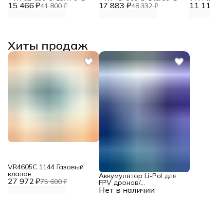
15 466 ₽
17 883 ₽
11 117 
41 800 ₽
48 332 ₽
Хиты продаж
VR4605С 1144 Газовый
клапан
Аккумулятор Li-Pol для
27 972 ₽
75 600 ₽
FPV дронов/
Нет в наличии
квадрокоптеров 23,1 В,
10000 мАч, 370 ВТ