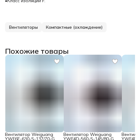
•Класс изоляции F.
Вентиляторы
Компактные (охлаждение)
Похожие товары
Вентилятор Weiguang
Вентилятор Weiguang
Вентиля
YWF6E-630-S-137/70-G
YWF4D-560-S-145/80-G
YWF4D-4