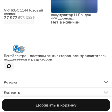
VR4605С 1144 Газовый
клапан
Аккумулятор Li-Pol для
27 972 ₽
75 600 ₽
FPV дронов/
Нет в наличии
квадрокоптеров 23,1 В,
10000 мАч, 370 ВТ
ВентЭлектро - поставки вентиляторов, электродвигателей,
подшипников и редукторов
Каталог
Вентиляторы
Редукторы
Контакты
Подшипники
Адрес
Электродвигатели
МО, г. Талдом, ул. Кустарная, д. 88К
Оборудование
Добавить в корзину
ВентЭлектро ИП Слесарев В. Д.
Оплата
Доставка
Правила воз
Телефон
Тормоза
8 (495) 134-39-09
Режим работы