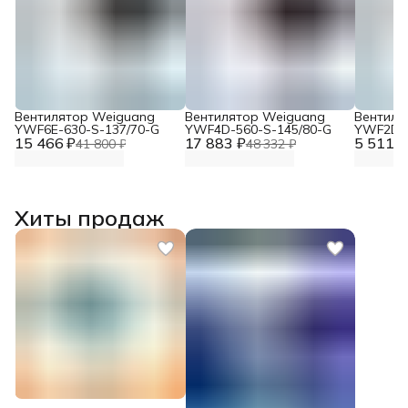
Вентилятор Weiguang
Вентилятор Weiguang
Вентиля
YWF6E-630-S-137/70-G
YWF4D-560-S-145/80-G
YWF2D-3
15 466 ₽
17 883 ₽
5 511 ₽
230V
41 800 ₽
48 332 ₽
Хиты продаж