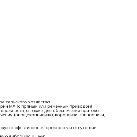
Японские ремни - не требуют технического обслуживания.
Шкив ремня (при его наличии) изготовлен из высокопроч
алюминиево-магниевого сплава методом литья под
давлением, что уменьшает массу рабочего колеса и
гарантирует высокую коррозионную стойкость;
Плавное открывание/закрывание ставен;
Наличие решетки безопасности;
Легкий монтаж;
Эстетичный внешний вид.
е сельского хозяйства.
рии MX (с прямым или ременным приводом)
влажности, а также для обеспечения притока
чения (овощехранилища, коровники, свинарники,
окую эффективность, прочность и отсутствие
кую вибрацию и шум;