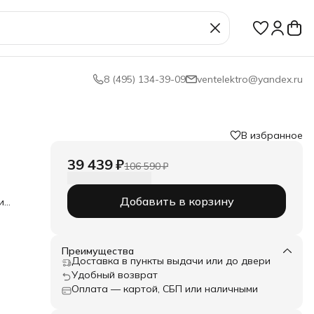
8 (495) 134-39-09
ventelektro@yandex.ru
В избранное
39 439 ₽
106 590 ₽
Добавить в корзину
и
я
, а
р).
Преимущества
Доставка в пункты выдачи или до двери
Удобный возврат
ации
Оплата — картой, СБП или наличными