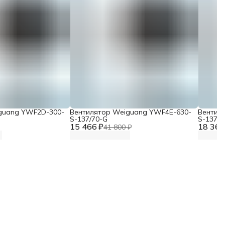
guang YWF2D-300-
Вентилятор Weiguang YWF4E-630-
Вентил
S-137/70-G
S-137/7
15 466 ₽
18 367
41 800 ₽