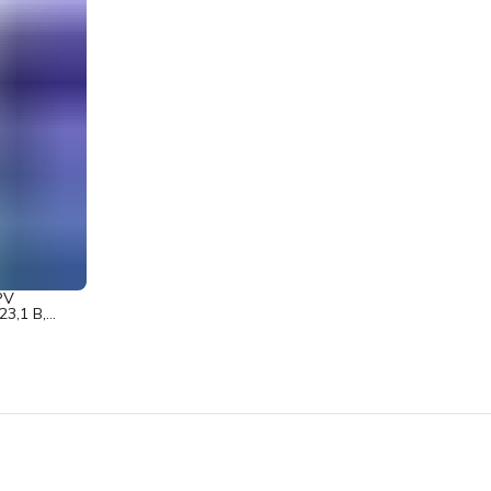
PV
3,1 В,