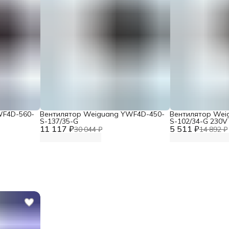
WF4D-560-
Вентилятор Weiguang YWF4D-450-
Вентилятор Wei
S-137/35-G
S-102/34-G 230V
11 117 ₽
5 511 ₽
30 044 ₽
14 892 ₽