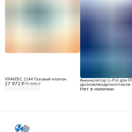
VR4605С 1144 Газовый клапан
Аккумулятор Li-Pol для F
27 972 ₽
75 600 ₽
дронов/квадрокоптеров 2
Нет в наличии
10000 мАч, 370 ВТ