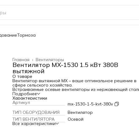
дование
Тормоза
Главная
›
Вентиляторы
Вентилятор MX-1530 1.5 кВт 380В
вытяжной
О товаре
Вентилятор вытяжной MX – ваше оптимальное решение в
сфере сельского хозяйства.
Встраиваемые осевые вентиляторы из нержавеющей стал
серии MX (с прямым или ременным приводом) используютс
Подробнее
для поддержания необходимой температуры и влажности
Характеристики
также для обеспечения притока свежего воздуха в
Артикул
mx-1530-1-5-kvt-380v
помещениях сельскохозяйственного назначения
(овощехранилища, коровники, свинарники, птицефермы и п
ТИП ОБОРУДОВАНИЯ
Вентилятор
Напряжение 220В или 380 В;
ТИП ВЕНТИЛЯТОРА
Осевой
Материал лезвий - нержавеющая сталь, что гарантирует
Все характеристики
высокую эффективность, прочность и отсутствие деформ
при эксплуатации;
Отбалансированные лопасти обеспечивают плавный ход,
низкую вибрацию и шум;