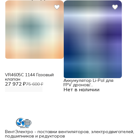
VR4605С 1144 Газовый
клапан
Аккумулятор Li-Pol для
27 972 ₽
75 600 ₽
FPV дронов/
Нет в наличии
квадрокоптеров 23,1 В,
10000 мАч, 370 ВТ
ВентЭлектро - поставки вентиляторов, электродвигателей,
подшипников и редукторов