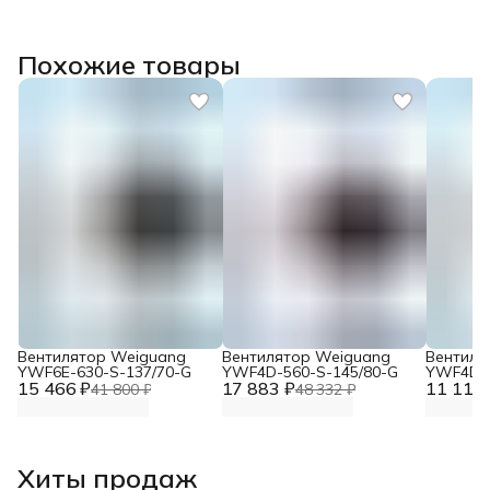
Похожие товары
Вентилятор Weiguang
Вентилятор Weiguang
Вентиля
YWF6E-630-S-137/70-G
YWF4D-560-S-145/80-G
YWF4D-4
15 466 ₽
17 883 ₽
11 117 
41 800 ₽
48 332 ₽
Хиты продаж