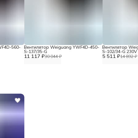
WF4D-560-
Вентилятор Weiguang YWF4D-450-
Вентилятор Wei
S-137/35-G
S-102/34-G 230V
11 117 ₽
5 511 ₽
30 044 ₽
14 892 ₽