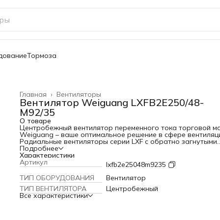
дование
Тормоза
Главная
›
Вентиляторы
Вентилятор Weiguang LXFB2E250/48-
M92/35
О товаре
Центробежный вентилятор переменного тока торговой м
Weiguang – ваше оптимальное решение в сфере вентиляц
Радиальные вентиляторы серии LXF с обратно загнутыми
лопатками высокоэффективны, долговечны, отличаются
Подробнее
простой компактной конструкцией и легким монтажом.
Характеристики
Применяются в приточных установках, крышных
Артикул
lxfb2e25048m9235
вентиляторах, системах охлаждения серверных шкафов,
теплообменниках, системах фильтрации и кондициониров
ТИП ОБОРУДОВАНИЯ
Вентилятор
воздуха и пр. Устройства оборудованы двигателем
ТИП ВЕНТИЛЯТОРА
Центробежный
переменного тока с внешним ротором. Широкий диапазон
Все характеристики
рабочих температур окружающей среды (от -30°С до +60
способствует эффективной работе вентилятора при
различных климатических режимах.
Технология производства и сборка из высококачественн