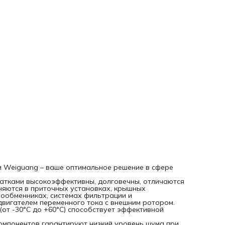
компонентов гарантируют низкий уровень шума при рабо
вентиляторов, что крайне важно при использовании в жи
или офисных помещениях. Аэродинамическая конструкци
лопастей также снижает уровень вибрации и шума.
 Weiguang – ваше оптимальное решение в сфере
патками высокоэффективны, долговечны, отличаются
няются в приточных установках, крышных
лообменниках, системах фильтрации и
двигателем переменного тока с внешним ротором.
т -30°С до +60°С) способствует эффективной
компонентов гарантируют низкий уровень шума при