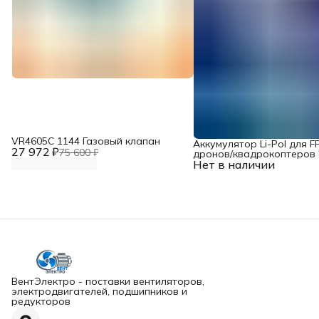
VR4605С 1144 Газовый клапан
Аккумулятор Li-Pol для F
27 972 ₽
75 600 ₽
дронов/квадрокоптеров 2
Нет в наличии
10000 мАч, 370 ВТ
ВентЭлектро - поставки вентиляторов,
электродвигателей, подшипников и
редукторов