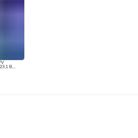
PV
3,1 В,