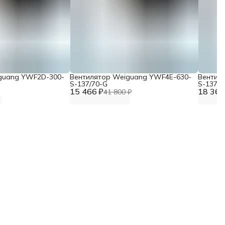
guang YWF2D-300-
Вентилятор Weiguang YWF4E-630-
Вентил
S-137/70-G
S-137/7
15 466 ₽
18 367
41 800 ₽