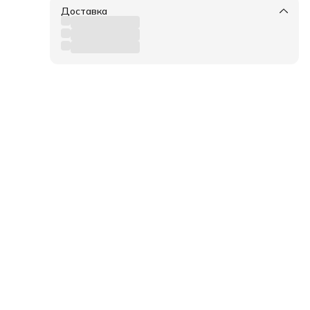
те
Доставка
лых
я