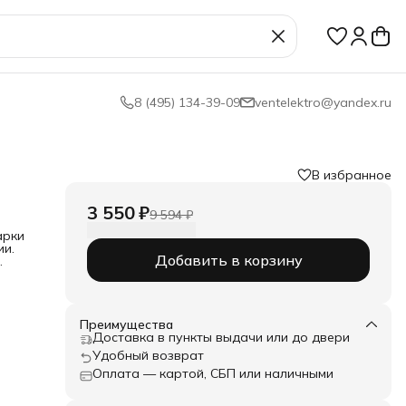
8 (495) 134-39-09
ventelektro@yandex.ru
В избранное
3 550 ₽
9 594 ₽
арки
ии.
Добавить в корзину
ания
Преимущества
Доставка в пункты выдачи или до двери
Удобный возврат
°С)
Оплата — картой, СБП или наличными
ых