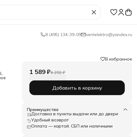
8 (495) 134-39-09
ventelektro@yandex.ru
В избранное
1 589 ₽
4 292 ₽
-L
ное
Добавить в корзину
нную
Преимущества
Доставка в пункты выдачи или до двери
Удобный возврат
бы
Оплата — картой, СБП или наличными
ма –