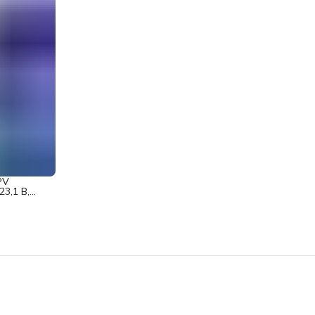
PV
3,1 В,