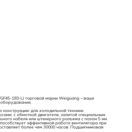
Технология производства и сборка из высококачественн
компонентов гарантируют долговечность и безопасность
работы вентиляторов.
Прежде, чем включать вентилятор, удостоверьтесь, что
провод заземления прикреплен к корпусу устройства
(заземлен).
YGF45-183-L) торговой марки Weiguang – ваше
 оборудования.
 конструкцию для холодильной техники.
сами, с обмоткой двигателя, залитой специальным
ного кабеля или штекерного разъема с пазом 5 мм.
способствует эффективной работе вентилятора при
оставляет более чем 30000 часов. Подшипниковая