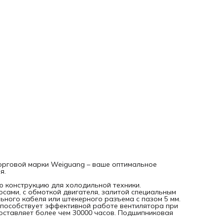
компонентов гарантируют долговечность и безопасность
работы вентиляторов.
Прежде, чем включать вентилятор, удостоверьтесь, что
провод заземления прикреплен к корпусу устройства
(заземлен).
торговой марки Weiguang – ваше оптимальное
я.
 конструкцию для холодильной техники.
сами, с обмоткой двигателя, залитой специальным
ного кабеля или штекерного разъема с пазом 5 мм.
способствует эффективной работе вентилятора при
оставляет более чем 30000 часов. Подшипниковая