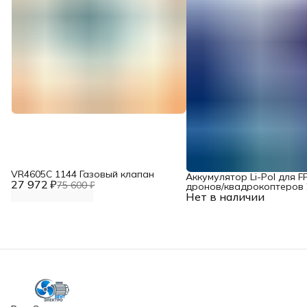
VR4605С 1144 Газовый клапан
Аккумулятор Li-Pol для F
27 972 ₽
75 600 ₽
дронов/квадрокоптеров 2
Нет в наличии
10000 мАч, 370 ВТ