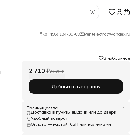
8 (495) 134-39-09
ventelektro@yandex.ru
В избранное
2 710 ₽
7 322 ₽
-L
нную
Добавить в корзину
Преимущества
Доставка в пункты выдачи или до двери
Удобный возврат
бы
ма –
Оплата — картой, СБП или наличными
ых