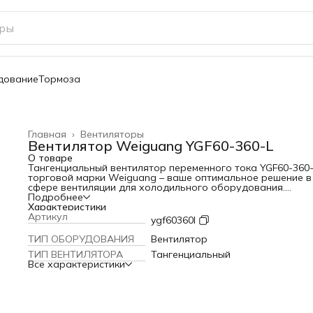
дование
Тормоза
Главная
›
Вентиляторы
Вентилятор Weiguang YGF60-360-L
О товаре
Тангенциальный вентилятор переменного тока YGF60-360
торговой марки Weiguang – ваше оптимальное решение в
сфере вентиляции для холодильного оборудования.
Вентиляторы серии YGF имеют специальную влагозащище
Подробнее
конструкцию для холодильной техники. Устройства
Характеристики
оборудованы двигателями с расщепленными полюсами, с
Артикул
ygf60360l
обмоткой двигателя, залитой специальным составом.
Подключение осуществляется с помощью многожильного
ТИП ОБОРУДОВАНИЯ
Вентилятор
кабеля или штекерного разъема с пазом 5 мм. Широкий
ТИП ВЕНТИЛЯТОРА
Тангенциальный
диапазон рабочих температур (от -25°С до +50°С)
Все характеристики
способствует эффективной работе вентилятора при
различных климатических условиях. Среднее время служ
составляет более чем 30000 часов. Подшипниковая систе
подшипники скольжения.
Технология производства и сборка из высококачественн