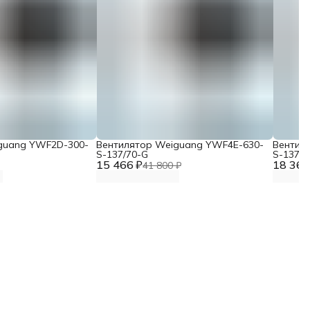
guang YWF2D-300-
Вентилятор Weiguang YWF4E-630-
Вентил
S-137/70-G
S-137/7
15 466 ₽
18 367
41 800 ₽