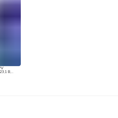
PV
3,1 В,