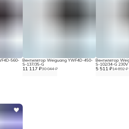
WF4D-560-
Вентилятор Weiguang YWF4D-450-
Вентилятор Wei
S-137/35-G
S-102/34-G 230V
11 117 ₽
5 511 ₽
30 044 ₽
14 892 ₽