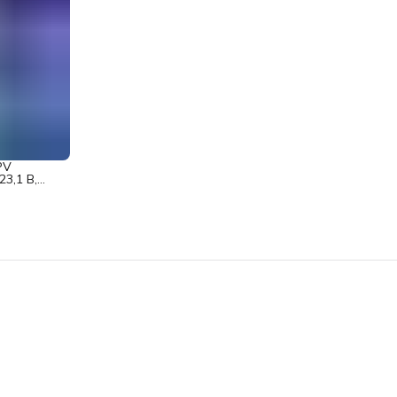
PV
3,1 В,