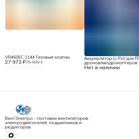
VR4605С 1144 Газовый клапан
Аккумулятор Li-Pol для F
27 972 ₽
75 600 ₽
дронов/квадрокоптеров 2
Нет в наличии
10000 мАч, 370 ВТ
ВентЭлектро - поставки вентиляторов,
электродвигателей, подшипников и
редукторов