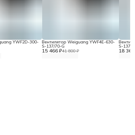
guang YWF2D-300-
Вентилятор Weiguang YWF4E-630-
Вентил
S-137/70-G
S-137/7
15 466 ₽
18 367
41 800 ₽