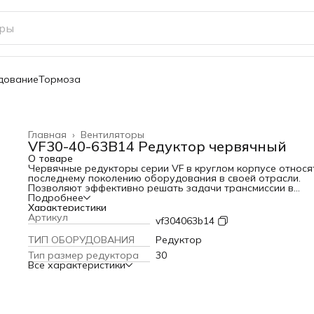
дование
Тормоза
Главная
›
Вентиляторы
VF30-40-63B14 Редуктор червячный
О товаре
Червячные редукторы серии VF в круглом корпусе относя
последнему поколению оборудования в своей отрасли.
Позволяют эффективно решать задачи трансмиссии в
различных механизмах - подъемники, конвейеры, насосы,
Подробнее
транспортеры, приводы ворот и пр. Отличаются компактн
Характеристики
конструкцией, малым весом при высокой эффективности.
Артикул
vf304063b14
Редукторы VF с червячной передачей обеспечивают
продуктивный теплообмен и быстрое рассеивание тепла.
ТИП ОБОРУДОВАНИЯ
Редуктор
Серия представлена линейкой типоразмеров от 27 до 250
Тип размер редуктора
30
передаточным значением от 7 до 100, что позволяет легк
Все характеристики
подобрать необходимое решение. Корпус, как и все
составляющие оборудования, изготовлены методом лить
высоким давлением, что гарантирует высокую степень
надежности и механическую прочность конструкции. •Лег
быстрый монтаж, простота обслуживания; •Объем смазки