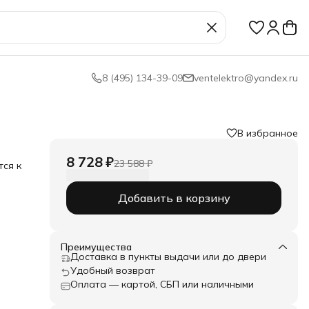
8 (495) 134-39-09
ventelektro@yandex.ru
В избранное
8 728 ₽
23 588 ₽
тся к
Добавить в корзину
ой
 с
Преимущества
о
Доставка в пункты выдачи или до двери
Удобный возврат
я под
Оплата — картой, СБП или наличными
кий и