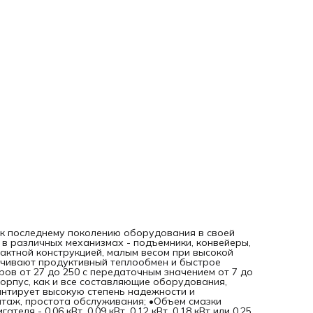
зависит от монтажного положения редуктора; •Мощность
двигателя - 0,06 кВт, 0,09 кВт, 0,12 кВт, 0,18 кВт или 0,25 кВт
•Габаритные размеры двигателя - 63. Монтажное исполне
•VF P - с боковой крышкой для монтажа на вал
 к последнему поколению оборудования в своей
в различных механизмах - подъемники, конвейеры,
пактной конструкцией, малым весом при высокой
ечивают продуктивный теплообмен и быстрое
ов от 27 до 250 с передаточным значением от 7 до
орпус, как и все составляющие оборудования,
антирует высокую степень надежности и
нтаж, простота обслуживания; •Объем смазки
я - 0,06 кВт, 0,09 кВт, 0,12 кВт, 0,18 кВт или 0,25