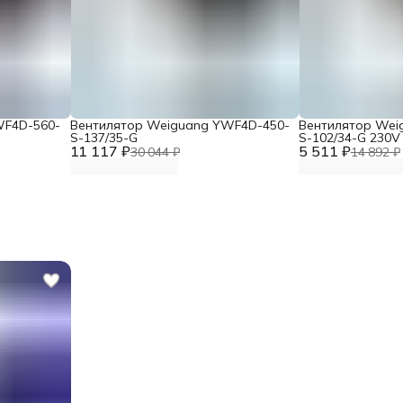
WF4D-560-
Вентилятор Weiguang YWF4D-450-
Вентилятор Wei
S-137/35-G
S-102/34-G 230V
11 117 ₽
5 511 ₽
30 044 ₽
14 892 ₽