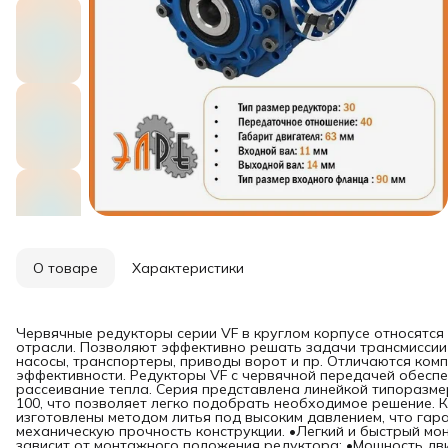
О товаре
Характеристики
Червячные редукторы серии VF в круглом корпусе относятся
отрасли. Позволяют эффективно решать задачи трансмиссии 
насосы, транспортеры, приводы ворот и пр. Отличаются ком
эффективности. Редукторы VF с червячной передачей обесп
рассеивание тепла. Серия представлена линейкой типоразмер
100, что позволяет легко подобрать необходимое решение. К
изготовлены методом литья под высоким давлением, что гар
механическую прочность конструкции. •Легкий и быстрый мо
зависит от монтажного положения редуктора; •Мощность двигател