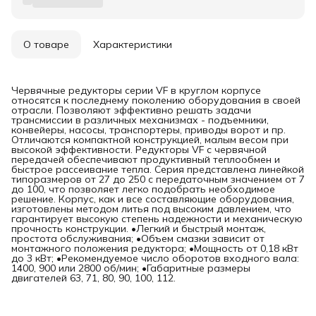
О товаре
Характеристики
Червячные редукторы серии VF в круглом корпусе
относятся к последнему поколению оборудования в своей
отрасли. Позволяют эффективно решать задачи
трансмиссии в различных механизмах - подъемники,
конвейеры, насосы, транспортеры, приводы ворот и пр.
Отличаются компактной конструкцией, малым весом при
высокой эффективности. Редукторы VF с червячной
передачей обеспечивают продуктивный теплообмен и
быстрое рассеивание тепла. Серия представлена линейкой
типоразмеров от 27 до 250 с передаточным значением от 7
до 100, что позволяет легко подобрать необходимое
решение. Корпус, как и все составляющие оборудования,
изготовлены методом литья под высоким давлением, что
гарантирует высокую степень надежности и механическую
прочность конструкции. •Легкий и быстрый монтаж,
простота обслуживания; •Объем смазки зависит от
монтажного положения редуктора; •Мощность от 0,18 кВт
до 3 кВт; •Рекомендуемое число оборотов входного вала:
1400, 900 или 2800 об/мин; •Габаритные размеры
двигателей 63, 71, 80, 90, 100, 112.