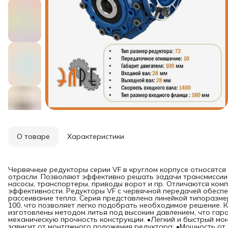
О товаре
Характеристики
Червячные редукторы серии VF в круглом корпусе относятся
отрасли. Позволяют эффективно решать задачи трансмиссии 
насосы, транспортеры, приводы ворот и пр. Отличаются ком
эффективности. Редукторы VF с червячной передачей обесп
рассеивание тепла. Серия представлена линейкой типоразмер
100, что позволяет легко подобрать необходимое решение. К
изготовлены методом литья под высоким давлением, что гар
механическую прочность конструкции. •Легкий и быстрый мо
зависит от монтажного положения редуктора; •Мощность от 0