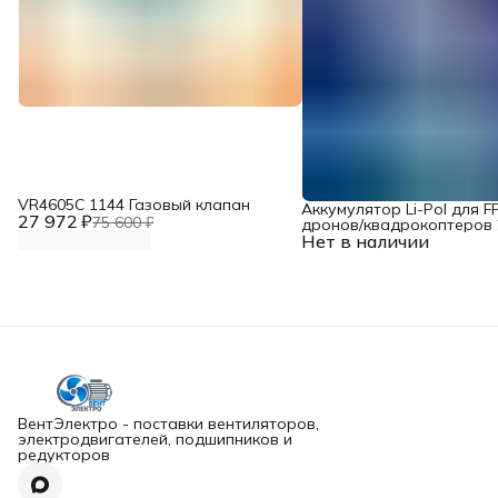
VR4605С 1144 Газовый клапан
Аккумулятор Li-Pol для F
27 972 ₽
75 600 ₽
дронов/квадрокоптеров 2
Нет в наличии
10000 мАч, 370 ВТ
ВентЭлектро - поставки вентиляторов,
электродвигателей, подшипников и
редукторов