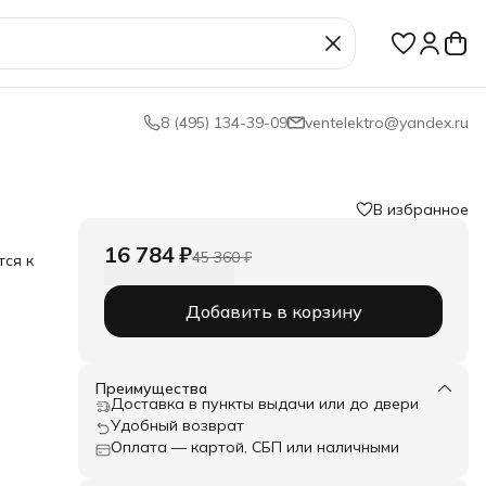
8 (495) 134-39-09
ventelektro@yandex.ru
В избранное
16 784 ₽
45 360 ₽
тся к
Добавить в корзину
ой
 с
Преимущества
о
Доставка в пункты выдачи или до двери
Удобный возврат
я под
Оплата — картой, СБП или наличными
кий и