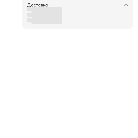
 от
ого
Доставка