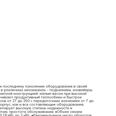
зависит от монтажного положения редуктора; •Мощность
0,18 кВт до 3 кВт; •Рекомендуемое число оборотов входн
вала: 1400, 900 или 2800 об/мин; •Габаритные размеры
двигателей 63, 71, 80, 90, 100, 112.
 к последнему поколению оборудования в своей
в различных механизмах - подъемники, конвейеры,
пактной конструкцией, малым весом при высокой
ечивают продуктивный теплообмен и быстрое
ов от 27 до 250 с передаточным значением от 7 до
орпус, как и все составляющие оборудования,
антирует высокую степень надежности и
нтаж, простота обслуживания; •Объем смазки
,18 кВт до 3 кВт; •Рекомендуемое число оборотов