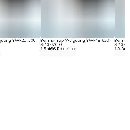
guang YWF2D-300-
Вентилятор Weiguang YWF4E-630-
Вентил
S-137/70-G
S-137/7
15 466 ₽
18 367
41 800 ₽