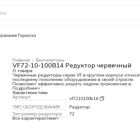
дование
Тормоза
Главная
›
Вентиляторы
VF72-10-100B14 Редуктор червячный
О товаре
Червячные редукторы серии VF в круглом корпусе относя
последнему поколению оборудования в своей отрасли.
Позволяют эффективно решать задачи трансмиссии в
различных механизмах - подъемники, конвейеры, насосы,
Подробнее
транспортеры, приводы ворот и пр. Отличаются компактн
Характеристики
конструкцией, малым весом при высокой эффективности.
Артикул
vf7210100b14
Редукторы VF с червячной передачей обеспечивают
продуктивный теплообмен и быстрое рассеивание тепла.
ТИП ОБОРУДОВАНИЯ
Редуктор
Серия представлена линейкой типоразмеров от 27 до 250
Тип размер редуктора
72
передаточным значением от 7 до 100, что позволяет легк
Все характеристики
подобрать необходимое решение. Корпус, как и все
составляющие оборудования, изготовлены методом лить
высоким давлением, что гарантирует высокую степень
надежности и механическую прочность конструкции. •Лег
быстрый монтаж, простота обслуживания; •Объем смазки