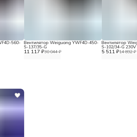
WF4D-560-
Вентилятор Weiguang YWF4D-450-
Вентилятор Wei
S-137/35-G
S-102/34-G 230V
11 117 ₽
5 511 ₽
30 044 ₽
14 892 ₽