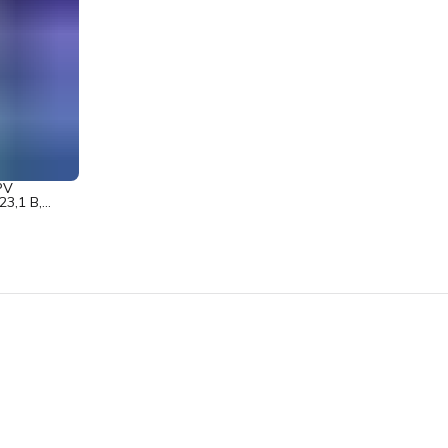
PV
3,1 В,